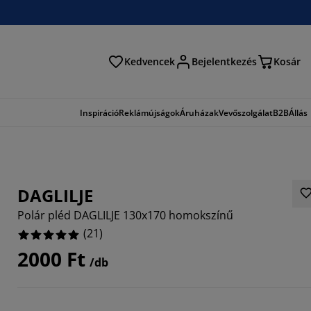
Kedvencek
Bejelentkezés
Kosár
és
Inspiráció
Reklámújságok
Áruházak
Vevőszolgálat
B2B
Állás
DAGLILJE
Polár pléd DAGLILJE 130x170 homokszínű
(
21
)
2000 Ft
/db
9523%
4762%