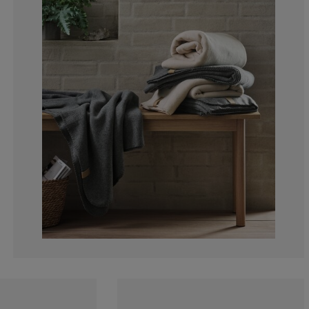
0%
0%
0%