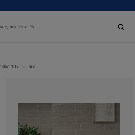
Keres
E 130x170 homokszínű
95.2380952380
4.76190476190