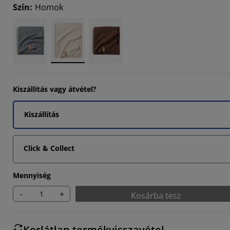
Szín
:
Homok
Kiszállítás vagy átvétel?
Kiszállítás
Click & Collect
Mennyiség
-
+
Kosárba tesz
Korlátlan termékvisszavétel