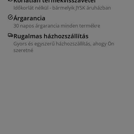
Korlátlan termékvisszavétel
Időkorlát nélkül - bármelyik JYSK áruházban
Árgarancia
30 napos árgarancia minden termékre
Rugalmas házhozszállítás
Gyors és egyszerű házhozszállítás, ahogy Ön
szeretné