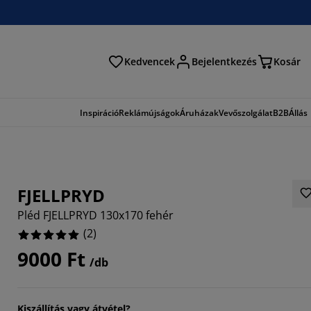
Kedvencek
Bejelentkezés
Kosár
és
Inspiráció
Reklámújságok
Áruházak
Vevőszolgálat
B2B
Állás
FJELLPRYD
Pléd FJELLPRYD 130x170 fehér
(
2
)
9000 Ft
/db
Kiszállítás vagy átvétel?