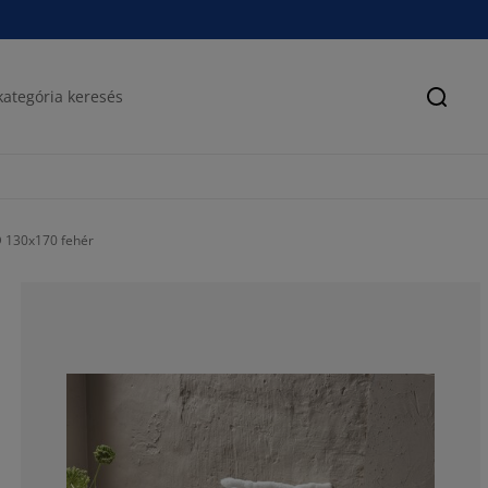
Keres
D 130x170 fehér
100%
0%