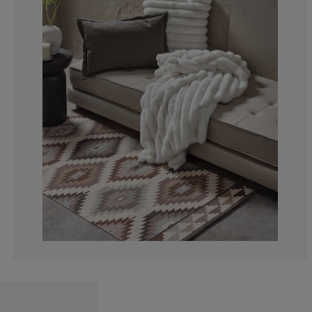
0%
0%
0%