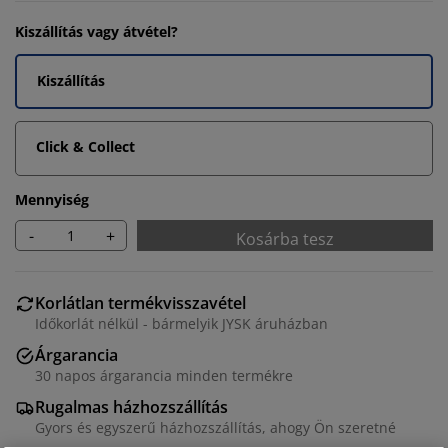
Kiszállítás vagy átvétel?
Kiszállítás
Click & Collect
Mennyiség
-
+
Kosárba tesz
Korlátlan termékvisszavétel
Időkorlát nélkül - bármelyik JYSK áruházban
Árgarancia
30 napos árgarancia minden termékre
Rugalmas házhozszállítás
Gyors és egyszerű házhozszállítás, ahogy Ön szeretné