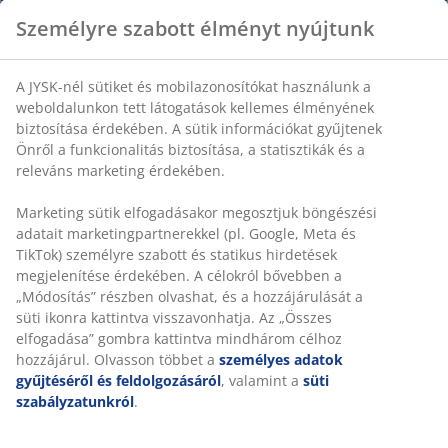
Fehér színű tál kőből, három részre osztva, ami
ideálissá teszi különféle rágcsálnivalók tálalására.
Személyre szabott élményt nyújtunk
ÁTM22 x MA4 cm
A JYSK-nél sütiket és mobilazonosítókat használunk a
SKU: 4912442
weboldalunkon tett látogatások kellemes élményének
biztosítása érdekében. A sütik információkat gyűjtenek
Önről a funkcionalitás biztosítása, a statisztikák és a
releváns marketing érdekében.
Részletes Adatok
Marketing sütik elfogadásakor megosztjuk böngészési
adatait marketingpartnerekkel (pl. Google, Meta és TikTok)
személyre szabott és statikus hirdetések megjelenítése
Értékelések
érdekében. A célokról bővebben a „Módosítás” részben
(
4
)
olvashat, és a hozzájárulását a süti ikonra kattintva
visszavonhatja. Az „Összes elfogadása” gombra kattintva
mindhárom célhoz hozzájárul. Olvasson többet a
személyes adatok gyűjtéséről és feldolgozásáról
,
Kiszállítás