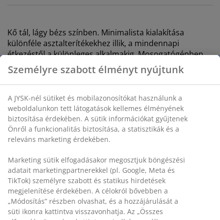
Kő tál, lágy bézs színben. Minimalista kialakítása
különféle asztalterítékekhez illik, a mindennapi
étkezéstől a különleges alkalmakig. Mosogatógépben
mosható. ÁTM15 x MA4 cm
SKU: 4912345
Részletes Adatok
Értékelések
(
37
)