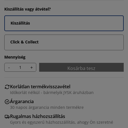
Kiszállítás vagy átvétel?
Kiszállítás
Click & Collect
Mennyiség
-
+
Kosárba tesz
Korlátlan termékvisszavétel
Időkorlát nélkül - bármelyik JYSK áruházban
Árgarancia
30 napos árgarancia minden termékre
Rugalmas házhozszállítás
Gyors és egyszerű házhozszállítás, ahogy Ön szeretné