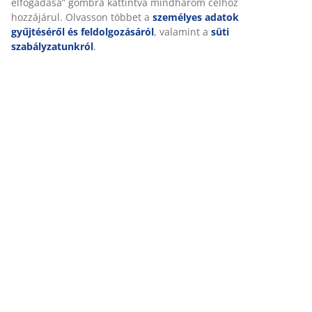
Kiszállítás
Személyre szabott élményt nyújtunk
A JYSK-nél sütiket és mobilazonosítókat használunk a weboldalu
látogatások kellemes élményének biztosítása érdekében. A sütik
információkat gyűjtenek Önről a funkcionalitás biztosítása, a stat
a releváns marketing érdekében.
Marketing sütik elfogadásakor megosztjuk böngészési adatait
marketingpartnerekkel (pl. Google, Meta és TikTok) személyre sz
statikus hirdetések megjelenítése érdekében. A célokról bővebb
„Módosítás” részben olvashat, és a hozzájárulását a süti ikonra k
visszavonhatja. Az „Összes elfogadása” gombra kattintva mind
célhoz hozzájárul. Olvasson többet a
személyes adatok gyűjtésé
feldolgozásáról
, valamint a
süti szabályzatunkról
.