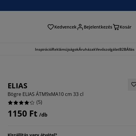
Kedvencek
Bejelentkezés
Kosár
és
Inspiráció
Reklámújságok
Áruházak
Vevőszolgálat
B2B
Állás
ELIAS
Bögre ELIAS ÁTM9xMA10 cm 33 cl
(
5
)
1150 Ft
/db
Kiszállítás vagy átvétel?