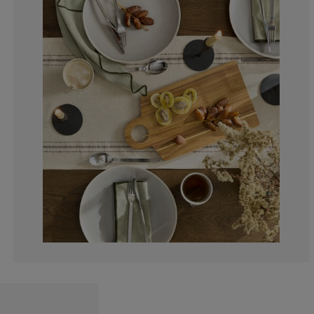
0%
0%
20%