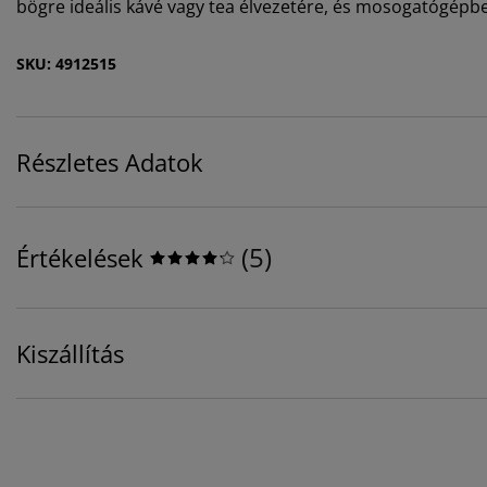
bögre ideális kávé vagy tea élvezetére, és mosogatógép
SKU: 4912515
Részletes Adatok
(
5
)
Értékelések
Kiszállítás