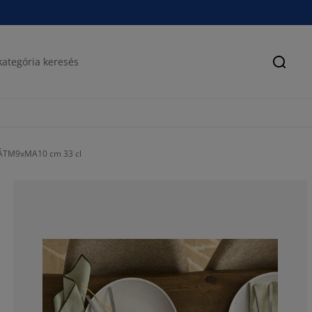
Keres
 ÁTM9xMA10 cm 33 cl
80%
0%