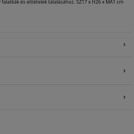
 falatkák és előételek tálalásához. SZ17 x H26 x MA1 cm