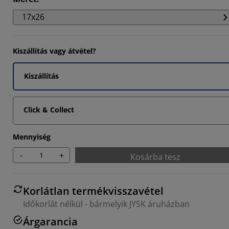
17x26
Kiszállítás vagy átvétel?
Kiszállítás
Click & Collect
Mennyiség
-
+
Kosárba tesz
Korlátlan termékvisszavétel
Időkorlát nélkül - bármelyik JYSK áruházban
Árgarancia