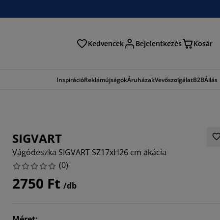
Kedvencek
Bejelentkezés
Kosár
és
Inspiráció
Reklámújságok
Áruházak
Vevőszolgálat
B2B
Állás
SIGVART
Vágódeszka SIGVART SZ17xH26 cm akácia
(
0
)
2750 Ft
/db
Méret
: