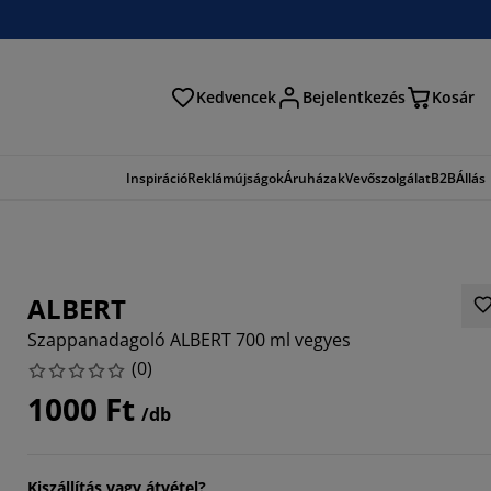
Kedvencek
Bejelentkezés
Kosár
és
Inspiráció
Reklámújságok
Áruházak
Vevőszolgálat
B2B
Állás
ALBERT
Szappanadagoló ALBERT 700 ml vegyes
(
0
)
1000 Ft
/db
Kiszállítás vagy átvétel?