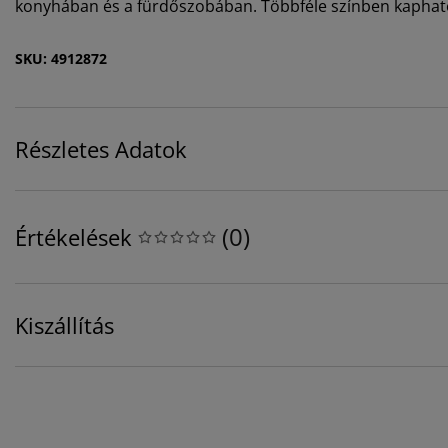
konyhában és a fürdőszobában. Többféle színben kaphat
SKU: 4912872
Részletes Adatok
(
0
)
Értékelések
Kiszállítás