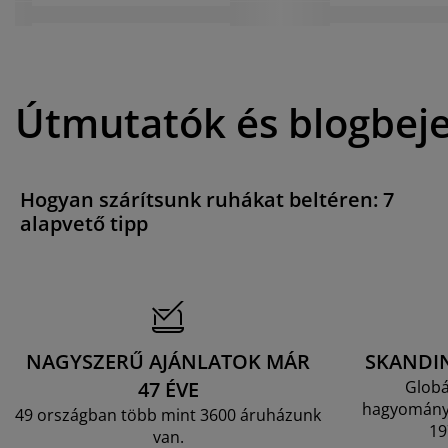
Útmutatók és blogbej
Hogyan szárítsunk ruhákat beltéren: 7
alapvető tipp
NAGYSZERŰ AJÁNLATOK MÁR
SKANDI
47 ÉVE
Globá
hagyományo
49 országban több mint 3600 áruházunk
19
van.