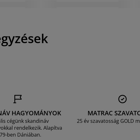
egyzések
NÁV HAGYOMÁNYOK
MATRAC SZAVAT
lis cégünk skandináv
25 év szavatosság GOLD m
kkal rendelkezik. Alapítva
79-ben Dániában.