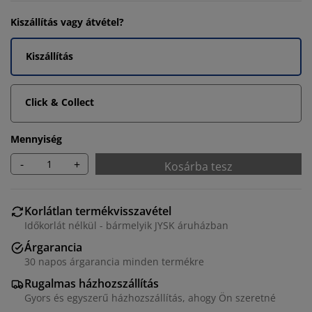
Kiszállítás vagy átvétel?
Kiszállítás
Click & Collect
Mennyiség
-
+
Kosárba tesz
Korlátlan termékvisszavétel
Időkorlát nélkül - bármelyik JYSK áruházban
Árgarancia
30 napos árgarancia minden termékre
Rugalmas házhozszállítás
Gyors és egyszerű házhozszállítás, ahogy Ön szeretné