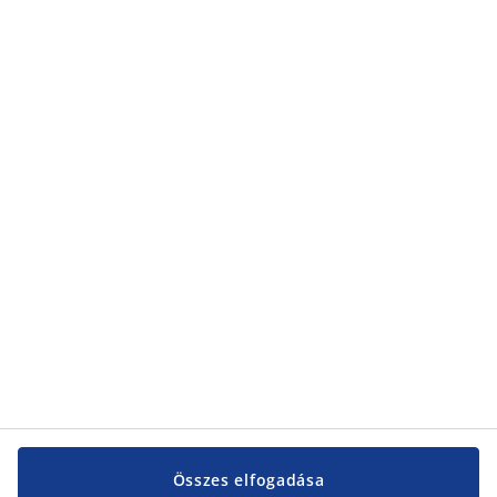
adatvédelmi nyilatkozatunkról
található.
Kategóriák
Kategóriák
Vevőszolgálat
Vevőszolgálat
JYSK
JYSK
KÖZPONTI IRODA
JYSK követése
Összes elfogadása