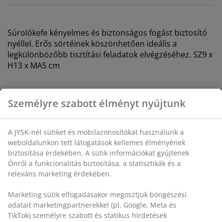
Súrolókefe kényelmes és biztonságos fogást biztosító
nyéllel. Erős sörtéinek köszönhetően ideális a
legkülönbözőbb tisztítási feladatok elvégzéséhez. SZ9 x
H13 x MA5 cm
SKU: 4912875
Személyre szabott élményt nyújtunk
A JYSK-nél sütiket és mobilazonosítókat használunk a
Részletes Adatok
weboldalunkon tett látogatások kellemes élményének
biztosítása érdekében. A sütik információkat gyűjtenek
Önről a funkcionalitás biztosítása, a statisztikák és a
releváns marketing érdekében.
Értékelések
(
0
)
Marketing sütik elfogadásakor megosztjuk böngészési
adatait marketingpartnerekkel (pl. Google, Meta és
TikTok) személyre szabott és statikus hirdetések