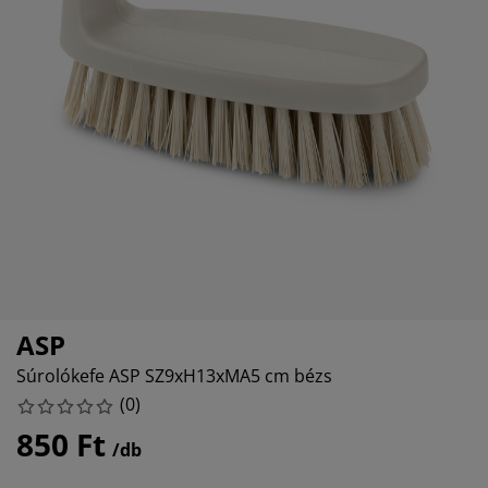
útorápolók és kiegészítők
ltéri világítás
epedők
gykeretek
lágítás
emping
uhásszekrények
gyalapok
áztartás
álószoba bútorok
gyrácsok
yerekszoba
yerek matracok
osási kiegészítők
yerekágyak
ASP
Súrolókefe ASP SZ9xH13xMA5 cm bézs
(
0
)
850 Ft
/db