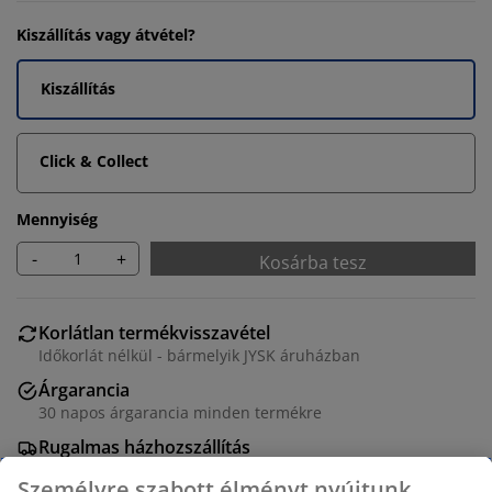
Kiszállítás vagy átvétel?
Kiszállítás
Click & Collect
Mennyiség
-
+
Kosárba tesz
Korlátlan termékvisszavétel
Időkorlát nélkül - bármelyik JYSK áruházban
Árgarancia
30 napos árgarancia minden termékre
Rugalmas házhozszállítás
Gyors és egyszerű házhozszállítás, ahogy Ön szeretné