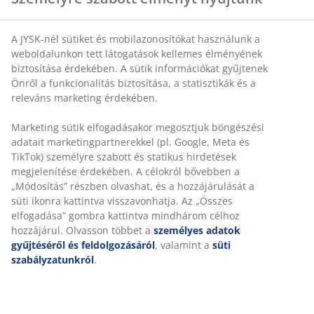
SKU: 6880507
Részletes Adatok
Értékelések
(
15
)
Személyre szabott élményt nyújtunk
Kiszállítás
A JYSK-nél sütiket és mobilazonosítókat használunk a weboldal
tett látogatások kellemes élményének biztosítása érdekében. A s
információkat gyűjtenek Önről a funkcionalitás biztosítása, a
statisztikák és a releváns marketing érdekében.