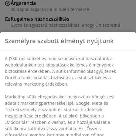
Árgarancia
30 napos árgarancia minden termékre
Rugalmas házhozszállítás
Gyors és egyszerű házhozszállítás, ahogy Ön szeretné
SKU: 6898012
Részletes Adatok
Értékelések
(
0
)
Személyre szabott élményt nyújtunk
Kiszállítás