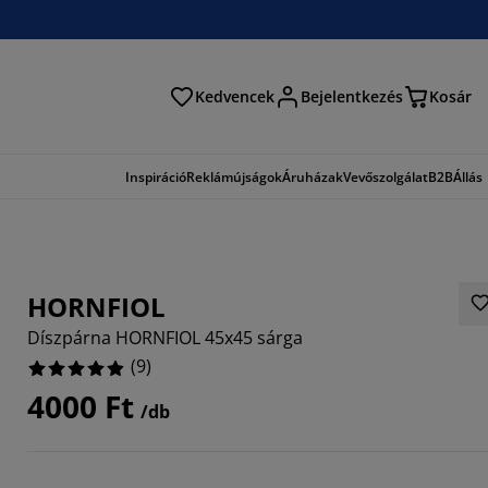
Kedvencek
Bejelentkezés
Kosár
és
Inspiráció
Reklámújságok
Áruházak
Vevőszolgálat
B2B
Állás
HORNFIOL
Díszpárna HORNFIOL 45x45 sárga
(
9
)
4000 Ft
/db
8889%
1111%