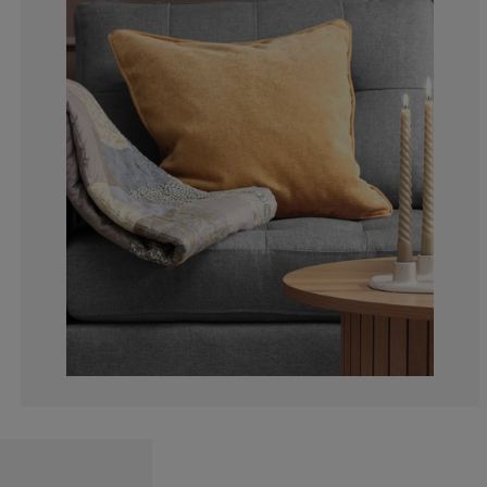
0%
0%
0%