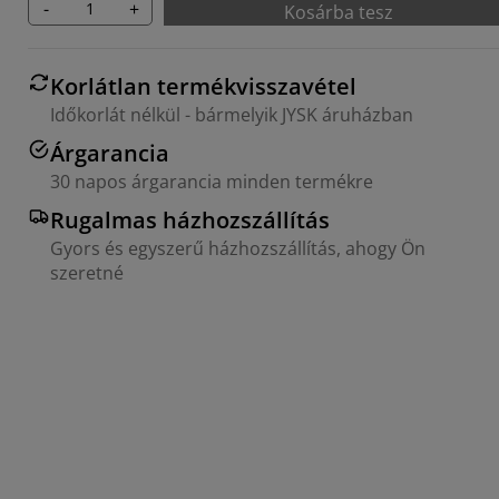
-
+
Kosárba tesz
Korlátlan termékvisszavétel
Időkorlát nélkül - bármelyik JYSK áruházban
Árgarancia
30 napos árgarancia minden termékre
Rugalmas házhozszállítás
Gyors és egyszerű házhozszállítás, ahogy Ön
szeretné