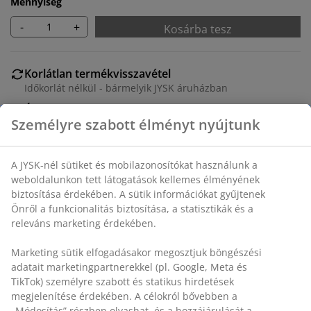
Mennyiség
-
+
Kosárba tesz
Korlátlan termékvisszavétel
Időkorlát nélkül - bármelyik JYSK áruházban
Árgarancia
Személyre szabott élményt nyújtunk
30 napos árgarancia minden termékre
Rugalmas házhozszállítás
Gyors és egyszerű házhozszállítás, ahogy Ön szeretné
A JYSK-nél sütiket és mobilazonosítókat használunk a
weboldalunkon tett látogatások kellemes élményének
biztosítása érdekében. A sütik információkat gyűjtenek
Önről a funkcionalitás biztosítása, a statisztikák és a
SKU: 6842405
releváns marketing érdekében.
Marketing sütik elfogadásakor megosztjuk böngészési
adatait marketingpartnerekkel (pl. Google, Meta és
Részletes Adatok
TikTok) személyre szabott és statikus hirdetések
megjelenítése érdekében. A célokról bővebben a
„Módosítás” részben olvashat, és a hozzájárulását a