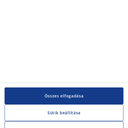
Kategóriák
Vevőszolgálat
Vevőszolgálat
JYSK
JYSK
KÖZPONTI IRODA
JYSK követése
Összes elfogadása
Sütik beállítása