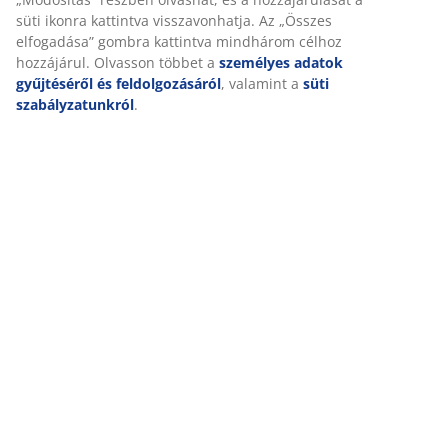
süti ikonra kattintva visszavonhatja. Az „Összes
Értékelések
elfogadása” gombra kattintva mindhárom célhoz
(
2
)
hozzájárul. Olvasson többet a
személyes adatok
gyűjtéséről és feldolgozásáról
, valamint a
süti
szabályzatunkról
.
Kiszállítás