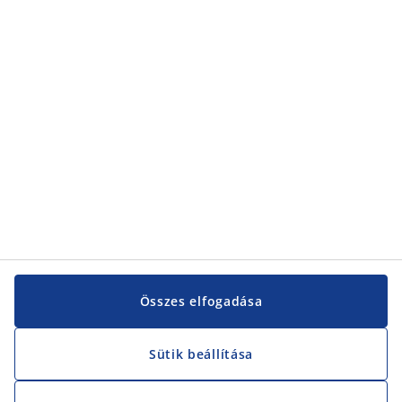
Kategóriák
Vevőszolgálat
Vevőszolgálat
JYSK
JYSK
KÖZPONTI IRODA
JYSK követése