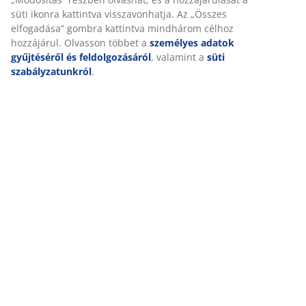
Értékelések
(
5
)
Kiszállítás
Személyre szabott élményt nyújtunk
A JYSK-nél sütiket és mobilazonosítókat használunk a weboldalu
látogatások kellemes élményének biztosítása érdekében. A sütik
gyűjtenek Önről a funkcionalitás biztosítása, a statisztikák és a 
marketing érdekében.
Marketing sütik elfogadásakor megosztjuk böngészési adatait
marketingpartnerekkel (pl. Google, Meta és TikTok) személyre sz