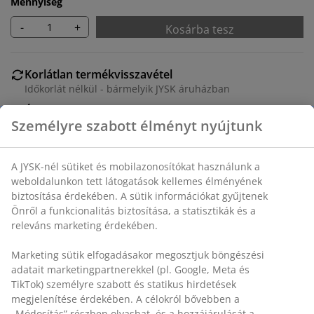
Mennyiség
-
+
Kosárba tesz
Korlátlan termékvisszavétel
Időkorlát nélkül - bármelyik JYSK áruházban
Árgarancia
30 napos árgarancia minden termékre
Rugalmas házhozszállítás
Gyors és egyszerű házhozszállítás, ahogy Ön szeretné
SKU: 6842426
Részletes Adatok