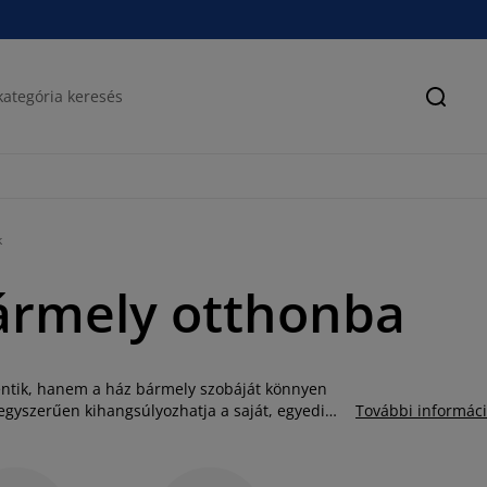
Keres
k
ármely otthonba
lentik, hanem a ház bármely szobáját könnyen
egyszerűen kihangsúlyozhatja a saját, egyedi
További informác
 kell lecserélnie, ha fel szeretné kicsit
mintájú és méretű díszpárnákat talál, amelyek az
znak. Tekintse meg kínálatunkat áruházainkban