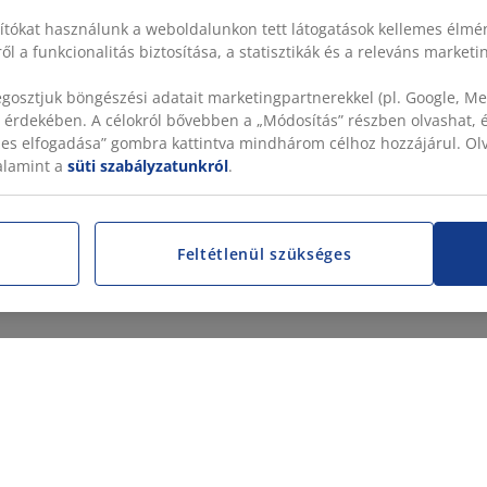
sítókat használunk a weboldalunkon tett látogatások kellemes élmé
ől a funkcionalitás biztosítása, a statisztikák és a releváns market
gosztjuk böngészési adatait marketingpartnerekkel (pl. Google, Met
 érdekében. A célokról bővebben a „Módosítás” részben olvashat, és
szes elfogadása” gombra kattintva mindhárom célhoz hozzájárul. O
valamint a
süti szabályzatunkról
.
Feltétlenül szükséges