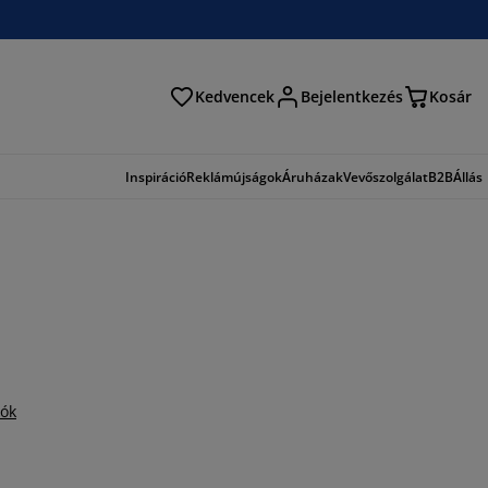
Kedvencek
Bejelentkezés
Kosár
és
Inspiráció
Reklámújságok
Áruházak
Vevőszolgálat
B2B
Állás
iók