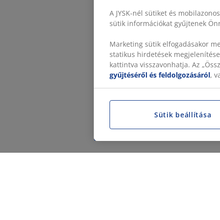
A JYSK-nél sütiket és mobilazono
sütik információkat gyűjtenek Önr
Marketing sütik elfogadásakor me
statikus hirdetések megjelenítése
kattintva visszavonhatja. Az „Ös
gyűjtéséről és feldolgozásáról
, 
Sütik beállítása