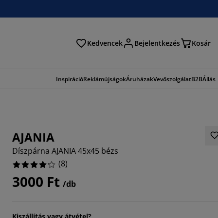
Kedvencek
Bejelentkezés
Kosár
és
Inspiráció
Reklámújságok
Áruházak
Vevőszolgálat
B2B
Állás
AJANIA
Díszpárna AJANIA 45x45 bézs
(
8
)
3000 Ft
/db
Kiszállítás vagy átvétel?