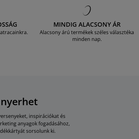
OSSÁG
MINDIG ALACSONY ÁR
atracainkra.
Alacsony árú termékek széles választéka
minden nap.
 nyerhet
versenyeket, inspirációkat és
arketing anyagok fogadásához,
dékkártyát sorsolunk ki.