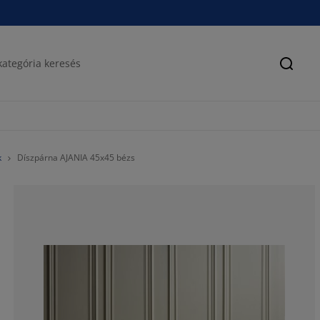
Keres
k
Díszpárna AJANIA 45x45 bézs
75%
0%