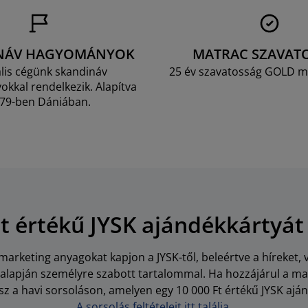
NÁV HAGYOMÁNYOK
MATRAC SZAVAT
lis cégünk skandináv
25 év szavatosság GOLD m
kkal rendelkezik. Alapítva
79-ben Dániában.
Ft értékű JYSK ajándékkártyát
arketing anyagokat kapjon a JYSK-től, beleértve a híreket, 
i alapján személyre szabott tartalommal. Ha hozzájárul a m
z a havi sorsoláson, amelyen egy 10 000 Ft értékű JYSK aján
A sorsolás feltételeit itt találja.