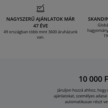
NAGYSZERŰ AJÁNLATOK MÁR
SKANDI
47 ÉVE
Globá
hagyományo
49 országban több mint 3600 áruházunk
19
van.
10 000 
Járuljon hozzá ahhoz, hogy m
ajánlatokat, személyes adata
automatikusan részt ves