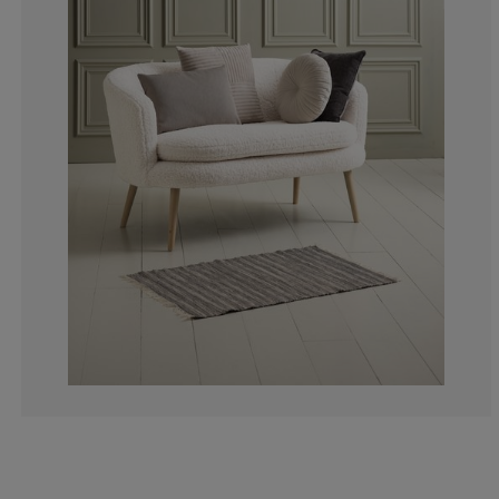
12.5%
0%
12.5%