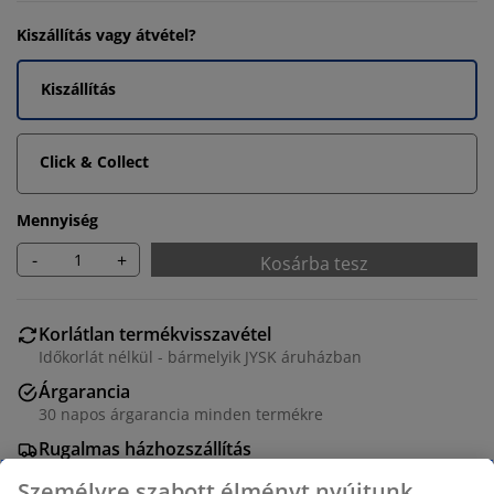
Kiszállítás vagy átvétel?
Kiszállítás
Click & Collect
Mennyiség
-
+
Kosárba tesz
Korlátlan termékvisszavétel
Időkorlát nélkül - bármelyik JYSK áruházban
Árgarancia
30 napos árgarancia minden termékre
Rugalmas házhozszállítás
Gyors és egyszerű házhozszállítás, ahogy Ön szeretné
Személyre szabott élményt nyújtunk