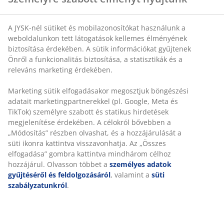
A JYSK-nél sütiket és mobilazonosítókat használunk a
SKU: 6856644
weboldalunkon tett látogatások kellemes élményének
biztosítása érdekében. A sütik információkat gyűjtenek
Önről a funkcionalitás biztosítása, a statisztikák és a
releváns marketing érdekében.
Részletes Adatok
Marketing sütik elfogadásakor megosztjuk böngészési
adatait marketingpartnerekkel (pl. Google, Meta és
TikTok) személyre szabott és statikus hirdetések
Értékelések
megjelenítése érdekében. A célokról bővebben a
(
30
)
„Módosítás” részben olvashat, és a hozzájárulását a
süti ikonra kattintva visszavonhatja. Az „Összes
elfogadása” gombra kattintva mindhárom célhoz
hozzájárul. Olvasson többet a
személyes adatok
Kiszállítás
gyűjtéséről és feldolgozásáról
, valamint a
süti
szabályzatunkról
.