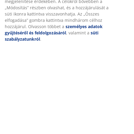
Marketing sütik elfogadásakor megosztjuk böngészési
Részletes Adatok
adatait marketingpartnerekkel (pl. Google, Meta és TikTok)
személyre szabott és statikus hirdetések megjelenítése
érdekében. A célokról bővebben a „Módosítás” részben
olvashat, és a hozzájárulását a süti ikonra kattintva
Értékelések
visszavonhatja. Az „Összes elfogadása” gombra kattintva
(
0
)
mindhárom célhoz hozzájárul. Olvasson többet a
személyes adatok gyűjtéséről és feldolgozásáról
,
valamint a
süti szabályzatunkról
.
Kiszállítás