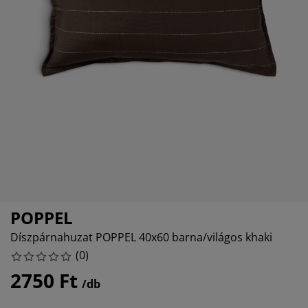
torápolók és kiegészítők
ltéri világítás
epedők
ykeretek
lágítás
emping
uhásszekrények
yalapok
ztartás
lószoba bútorok
yrácsok
yerekszoba
erek matracok
sási kiegészítők
yerekágyak
POPPEL
Díszpárnahuzat POPPEL 40x60 barna/világos khaki
(
0
)
2750 Ft
/db