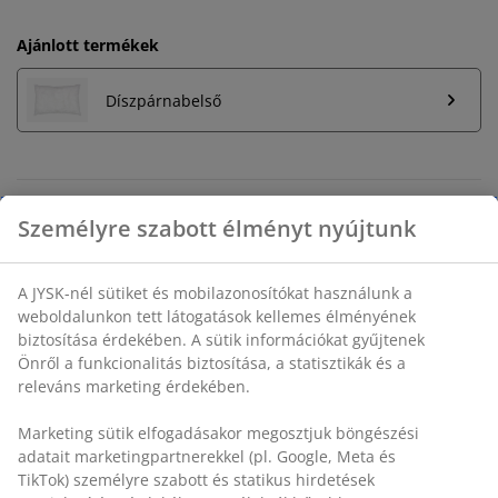
Ajánlott termékek
Díszpárnabelső
Korlátlan termékvisszavétel
Időkorlát nélkül - bármelyik JYSK áruházban
Árgarancia
30 napos árgarancia minden termékre
Személyre szabott élményt nyújtunk
Rugalmas házhozszállítás
Gyors és egyszerű házhozszállítás, ahogy Ön szeretné
A JYSK-nél sütiket és mobilazonosítókat használunk a
weboldalunkon tett látogatások kellemes élményének
biztosítása érdekében. A sütik információkat gyűjtenek
SKU: 6896326
Önről a funkcionalitás biztosítása, a statisztikák és a
releváns marketing érdekében.