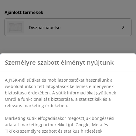
Ajánlott termékek
Díszpárnabelső
Korlátlan termékvisszavétel
Időkorlát nélkül - bármelyik JYSK áruházban
Árgarancia
30 napos árgarancia minden termékre
Rugalmas házhozszállítás
Gyors és egyszerű házhozszállítás, ahogy Ön szeretné
SKU: 6897201