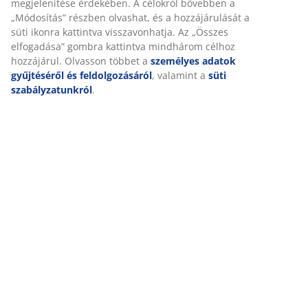
Részletes Adatok
Személyre szabott élményt nyújtunk
Értékelések
A JYSK-nél sütiket és mobilazonosítókat használunk a
weboldalunkon tett látogatások kellemes élményének biztosítás
(
0
)
érdekében. A sütik információkat gyűjtenek Önről a funkcionalit
biztosítása, a statisztikák és a releváns marketing érdekében.
Marketing sütik elfogadásakor megosztjuk böngészési adatait
Kiszállítás
marketingpartnerekkel (pl. Google, Meta és TikTok) személyre
szabott és statikus hirdetések megjelenítése érdekében. A célok
bővebben a „Módosítás” részben olvashat, és a hozzájárulását a 
ikonra kattintva visszavonhatja. Az „Összes elfogadása” gombra
kattintva mindhárom célhoz hozzájárul. Olvasson többet a
személyes adatok gyűjtéséről és feldolgozásáról
, valamint a
sü
szabályzatunkról
.