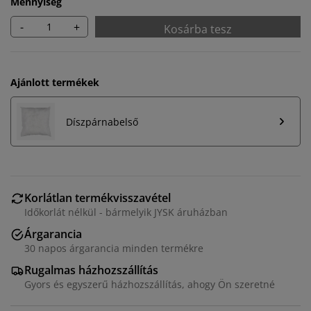
Mennyiség
-
+
Kosárba tesz
Ajánlott termékek
Díszpárnabelső
Személyre szabott élményt nyújtunk
Korlátlan termékvisszavétel
A JYSK-nél sütiket és mobilazonosítókat használunk a
Időkorlát nélkül - bármelyik JYSK áruházban
weboldalunkon tett látogatások kellemes élményének
biztosítása érdekében. A sütik információkat gyűjtenek
Árgarancia
Önről a funkcionalitás biztosítása, a statisztikák és a
30 napos árgarancia minden termékre
releváns marketing érdekében.
Rugalmas házhozszállítás
Gyors és egyszerű házhozszállítás, ahogy Ön szeretné
Marketing sütik elfogadásakor megosztjuk böngészési
adatait marketingpartnerekkel (pl. Google, Meta és