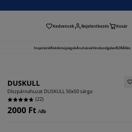
Kedvencek
Bejelentkezés
Kosár
és
Inspiráció
Reklámújságok
Áruházak
Vevőszolgálat
B2B
Állás
DUSKULL
Díszpárnahuzat DUSKULL 50x50 sárga
(
22
)
2000 Ft
/db
3636%
9092%