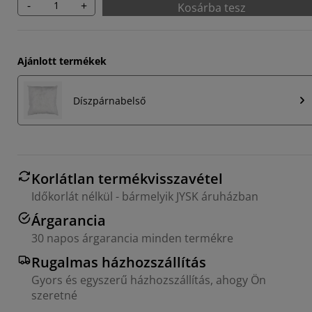
-
+
Kosárba tesz
Ajánlott termékek
Díszpárnabelső
Korlátlan termékvisszavétel
Időkorlát nélkül - bármelyik JYSK áruházban
Árgarancia
30 napos árgarancia minden termékre
Rugalmas házhozszállítás
Gyors és egyszerű házhozszállítás, ahogy Ön
szeretné