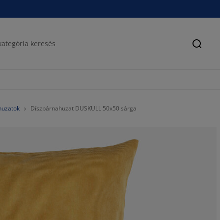
Keres
huzatok
Díszpárnahuzat DUSKULL 50x50 sárga
86.3636363636
9.09090909090