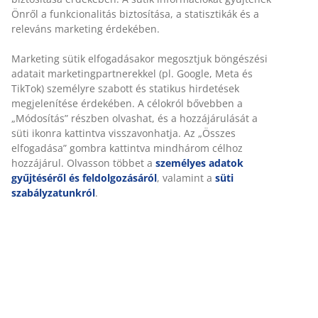
Időzítő funkciós homokszínű LED gyertya, amely 6 órán
át világít és 18 órán át kikapcsolva marad. Tökéletes
meleg fény és otthonos hangulat létrehozásához
bármely helyiségben. 2 db AA elemet igényel (nem
tartozék). ÁTM8 x MA10 cm
SKU: 4912503
Használati útmutatók és figyelmeztetések
Személyre szabott élményt nyújtunk
A JYSK-nél sütiket és mobilazonosítókat használunk a
Részletes Adatok
weboldalunkon tett látogatások kellemes élményének biztosítás
érdekében. A sütik információkat gyűjtenek Önről a funkcionalit
biztosítása, a statisztikák és a releváns marketing érdekében.
Értékelések
Marketing sütik elfogadásakor megosztjuk böngészési adatait
(
4
)
marketingpartnerekkel (pl. Google, Meta és TikTok) személyre
szabott és statikus hirdetések megjelenítése érdekében. A célok