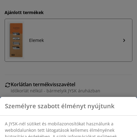
Ajánlott termékek
Elemek
Korlátlan termékvisszavétel
Időkorlát nélkül - bármelyik JYSK áruházban
Árgarancia
30 napos árgarancia minden termékre
Rugalmas házhozszállítás
Gyors és egyszerű házhozszállítás, ahogy Ön szeretné