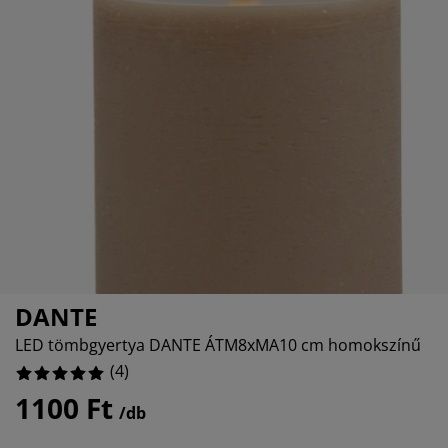
torápolók és kiegészítők
ltéri világítás
0%
pedők
ykeretek
lágítás
0%
mping
hásszekrények
yalapok
ztartás
0%
lószoba bútorok
yrácsok
erekszoba
0%
erek matracok
sási kiegészítők
erekágyak
DANTE
LED tömbgyertya DANTE ÁTM8xMA10 cm homokszínű
(
4
)
1100 Ft
/db