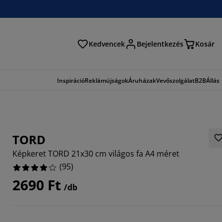
Kedvencek
Bejelentkezés
Kosár
és
Inspiráció
Reklámújságok
Áruházak
Vevőszolgálat
B2B
Állás
TORD
Képkeret TORD 21x30 cm világos fa A4 méret
(
95
)
2690 Ft
/db
4737%
6317%