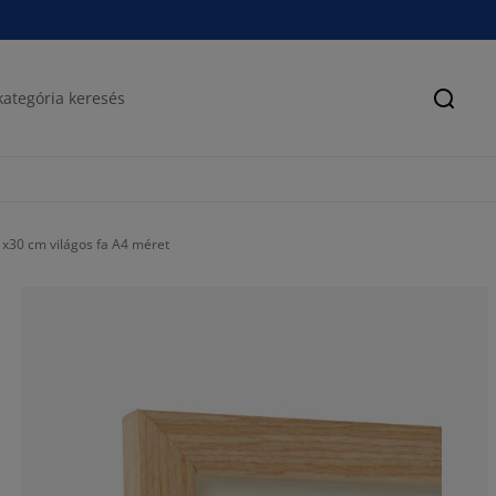
Keres
x30 cm világos fa A4 méret
61.0526315789
9.47368421052