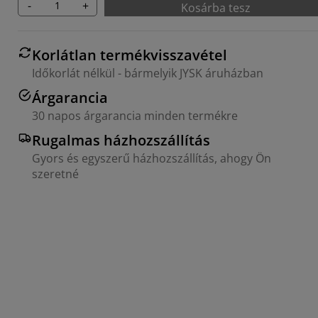
-
+
Kosárba tesz
Korlátlan termékvisszavétel
Időkorlát nélkül - bármelyik JYSK áruházban
Árgarancia
30 napos árgarancia minden termékre
Rugalmas házhozszállítás
Gyors és egyszerű házhozszállítás, ahogy Ön
szeretné