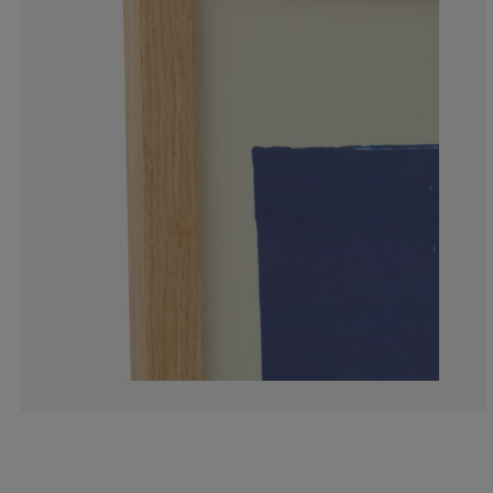
5.26315789473
4.210526315789
20%