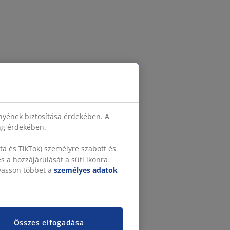
nyének biztosítása érdekében. A
ing érdekében.
a és TikTok) személyre szabott és
 a hozzájárulását a süti ikonra
lvasson többet a
személyes adatok
Összes elfogadása