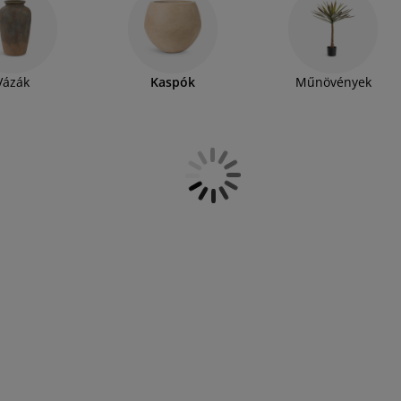
Vázák
Kaspók
Műnövények