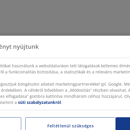
ényt nyújtunk
sítókat használunk a weboldalunkon tett látogatások kellemes élmé
ől a funkcionalitás biztosítása, a statisztikák és a releváns market
gosztjuk böngészési adatait marketingpartnerekkel (pl. Google, Met
 érdekében. A célokról bővebben a „Módosítás” részben olvashat, és
szes elfogadása” gombra kattintva mindhárom célhoz hozzájárul. O
valamint a
süti szabályzatunkról
.
Feltétlenül szükséges