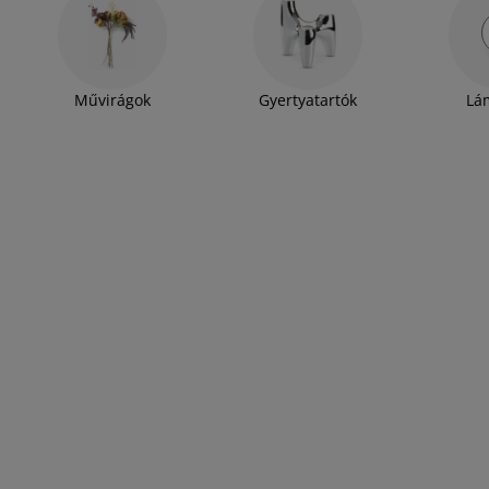
Művirágok
Gyertyatartók
Lá