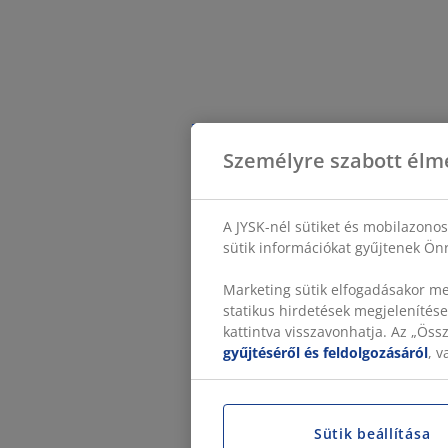
Személyre szabott élm
A JYSK-nél sütiket és mobilazono
sütik információkat gyűjtenek Önr
Marketing sütik elfogadásakor me
statikus hirdetések megjelenítése
kattintva visszavonhatja. Az „Ös
gyűjtéséről és feldolgozásáról
, 
Sütik beállítása