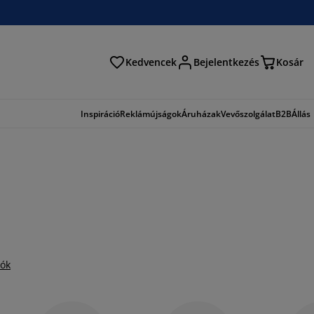
Kedvencek
Bejelentkezés
Kosár
és
Inspiráció
Reklámújságok
Áruházak
Vevőszolgálat
B2B
Állás
iók