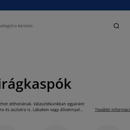
Keres
virágkaspók
 lehet otthonának. Választékunkban egyaránt
a és asztalra is. Lábakon vagy állvánnyal
További informác
nyagokból és méretekben, így könnyen
se meg kínálatunkat áruházainkban vagy online a