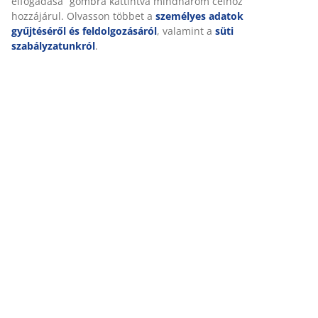
elfogadása” gombra kattintva mindhárom célhoz
hozzájárul. Olvasson többet a
személyes adatok
gyűjtéséről és feldolgozásáról
, valamint a
süti
szabályzatunkról
.