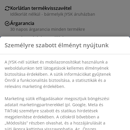
Korlátlan termékvisszavétel
Időkorlát nélkül - bármelyik JYSK áruházban
Árgarancia
30 napos árgarancia minden termékre
Rugalmas házhozszállítás
Gyors és egyszerű házhozszállítás, ahogy Ön szeretné
SKU: 1760140
Részletes Adatok
Értékelések
(
1
)