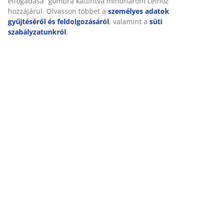
elfogadása” gombra kattintva mindhárom célhoz
hozzájárul. Olvasson többet a
személyes adatok
gyűjtéséről és feldolgozásáról
, valamint a
süti
szabályzatunkról
.