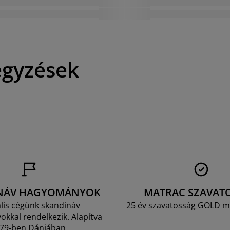
egyzések
NÁV HAGYOMÁNYOK
MATRAC SZAVAT
lis cégünk skandináv
25 év szavatosság GOLD m
kkal rendelkezik. Alapítva
79-ben Dániában.