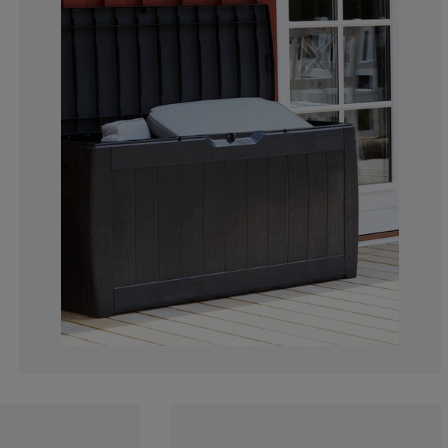
7.245337159253
7.030129124820
18.07747489239