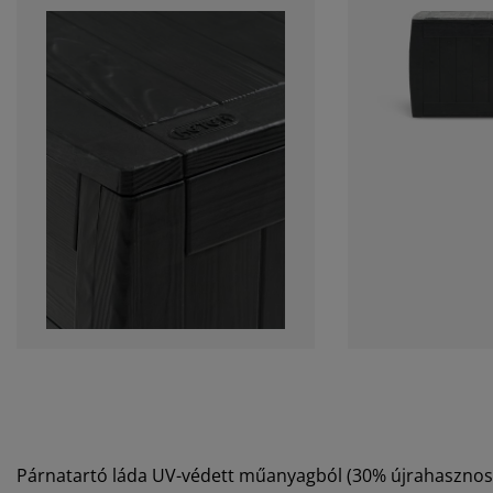
Párnatartó láda UV-védett műanyagból (30% újrahasznosí