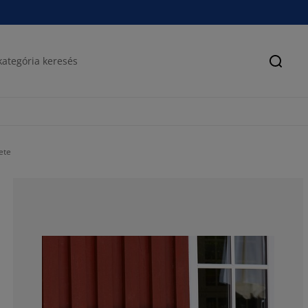
Keres
ete
49.13916786226
18.50789096126