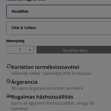
945%
Kiszállítás
659%
5983%
Click & Collect
Mennyiség
-
+
Kosárba tesz
Korlátlan termékvisszavétel
Időkorlát nélkül - bármelyik JYSK áruházban
Árgarancia
30 napos árgarancia minden termékre
Rugalmas házhozszállítás
Gyors és egyszerű házhozszállítás, ahogy Ön
szeretné