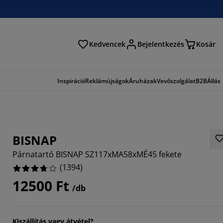
Kedvencek
Bejelentkezés
Kosár
és
Inspiráció
Reklámújságok
Áruházak
Vevőszolgálat
B2B
Állás
BISNAP
Párnatartó BISNAP SZ117xMA58xMÉ45 fekete
(
1394
)
12500 Ft
/db
686%
2554%
Kiszállítás vagy átvétel?