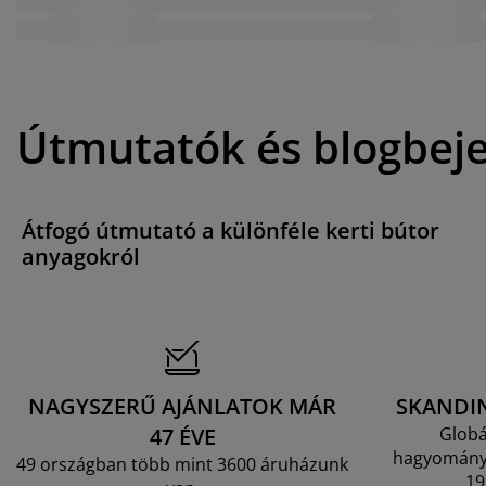
Útmutatók és blogbej
Átfogó útmutató a különféle kerti bútor
anyagokról
NAGYSZERŰ AJÁNLATOK MÁR
SKANDI
47 ÉVE
Globá
hagyományo
49 országban több mint 3600 áruházunk
19