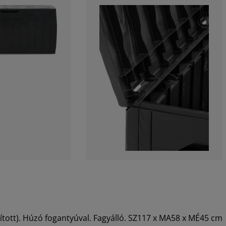
tott). Húzó fogantyúval. Fagyálló. SZ117 x MA58 x MÉ45 cm