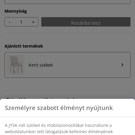
Mennyiség
-
+
Kosárba tesz
Ajánlott termékek
Kerti székek
Korlátlan termékvisszavétel
Időkorlát nélkül - bármelyik JYSK áruházban
Árgarancia
30 napos árgarancia minden termékre
Rugalmas házhozszállítás