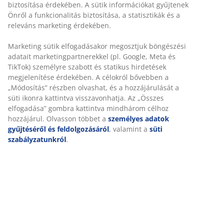
Gyors és egyszerű házhozszállítás, ahogy Ön szeretné
Luxus minőségű párna strapabíró, struktur-szövött
huzattal. Szék üléshez. 46x46x3 cm
SKU: 3725078
Részletes Adatok
Értékelések
(
0
)