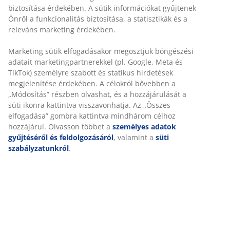
Rugalmas házhozszállítás
Gyors és egyszerű házhozszállítás, ahogy Ön szeretné
Luxus minőségű párna strapabíró, struktur-szövött
huzattal. Alacsony támlás székhez. 51x100x4 cm
SKU: 6400131
Részletes Adatok
Értékelések
(
7
)