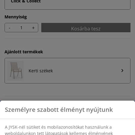
Click & Collect
Mennyiség
-
+
Kosárba tesz
Ajánlott termékek
Kerti székek
Korlátlan termékvisszavétel
Időkorlát nélkül - bármelyik JYSK áruházban
Árgarancia
30 napos árgarancia minden termékre