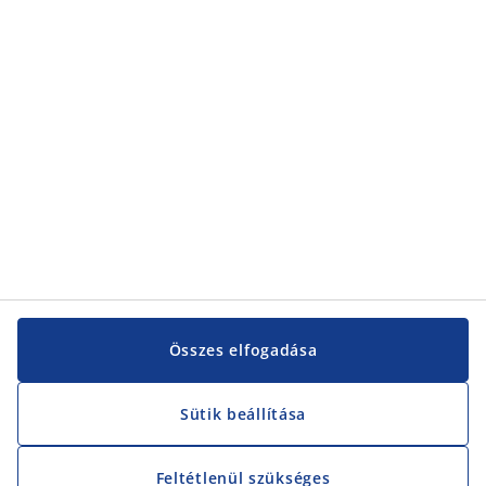
Kategóriák
Vevőszolgálat
Vevőszolgálat
JYSK
JYSK
KÖZPONTI IRODA
JYSK követése