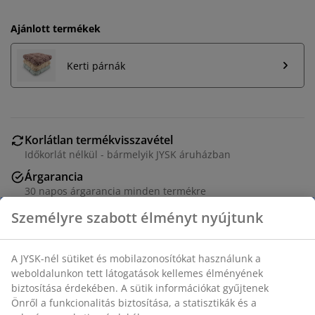
Ajánlott termékek
Kerti párnák
Korlátlan termékvisszavétel
Időkorlát nélkül - bármelyik JYSK áruházban
Árgarancia
30 napos árgarancia minden termékre
Rugalmas házhozszállítás
Gyors és egyszerű házhozszállítás, ahogy Ön szeretné
Rakásolható kerti szék zöld színű műanyagból és fekete
színű porfestett vázzal. A kerti szék rakásolható a