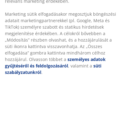
kompakt tárolás érdekében.
SKU: 3726303
Összeszerelési útmutató
Részletes Adatok
Értékelések
(
4
)
Kiszállítás