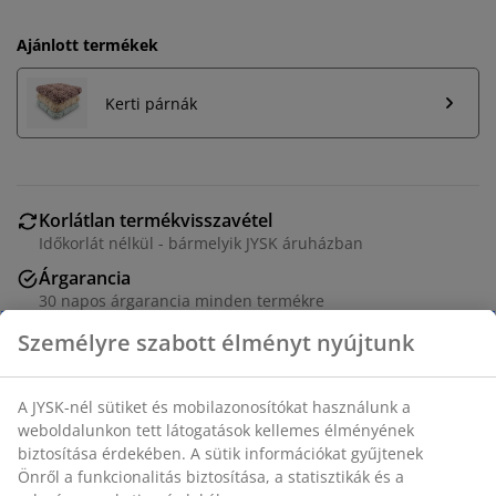
Ajánlott termékek
Kerti párnák
Korlátlan termékvisszavétel
Időkorlát nélkül - bármelyik JYSK áruházban
Árgarancia
30 napos árgarancia minden termékre
Rugalmas házhozszállítás
Gyors és egyszerű házhozszállítás, ahogy Ön szeretné
Fekete színű rakásolható kerti szék műanyag üléssel és
porfestett acél vázzal. A kerti szék rakásolható a