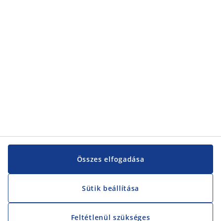
Kategóriák
Vevőszolgálat
Vevőszolgálat
JYSK
JYSK
KÖZPONTI IRODA
JYSK követése