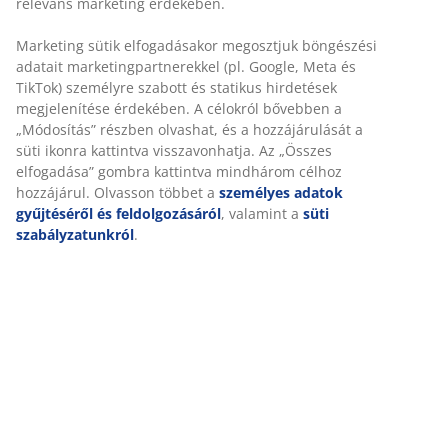
kompakt tárolás érdekében.
SKU: 3726301
Összeszerelési útmutató
Részletes Adatok
Értékelések
(
2
)
Kiszállítás
Személyre szabott élményt nyújtunk