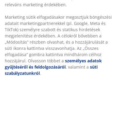
kényelmes, színtartó anyag, amely gyorsan szárad és
könnyen tisztítható. A kerti szék rakásolható a kompakt
tárolás érdekében.
SKU: 3786940
Összeszerelési útmutató
Részletes Adatok
Értékelések
(
1066
)
Kiszállítás