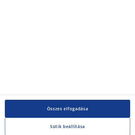
Kategóriák
Kategóriák
Vevőszolgálat
Vevőszolgálat
JYSK
JYSK
KÖZPONTI IRODA
JYSK követése