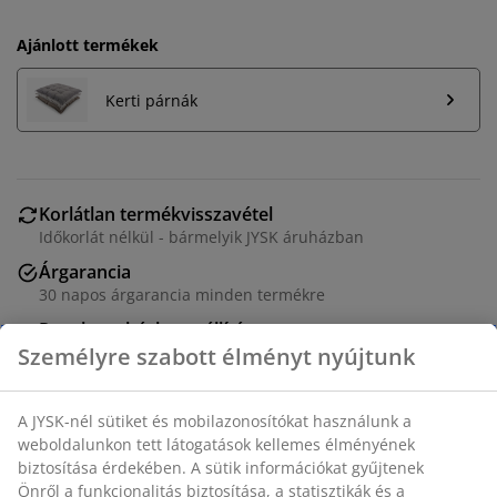
Ajánlott termékek
Kerti párnák
Korlátlan termékvisszavétel
Időkorlát nélkül - bármelyik JYSK áruházban
Árgarancia
30 napos árgarancia minden termékre
Rugalmas házhozszállítás
Gyors és egyszerű házhozszállítás, ahogy Ön szeretné
Fekete rakásolható kerti szék textilén üléssel és
háttámlával, porfestett acél vázzal. A textilén egy