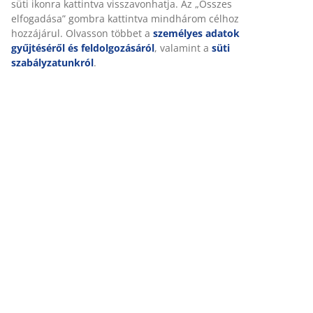
Részletes Adatok
Személyre szabott élményt nyújtunk
Értékelések
A JYSK-nél sütiket és mobilazonosítókat használunk a weboldalu
(
183
)
látogatások kellemes élményének biztosítása érdekében. A sütik
információkat gyűjtenek Önről a funkcionalitás biztosítása, a stat
és a releváns marketing érdekében.
Kiszállítás
Marketing sütik elfogadásakor megosztjuk böngészési adatait
marketingpartnerekkel (pl. Google, Meta és TikTok) személyre sz
statikus hirdetések megjelenítése érdekében. A célokról bővebb
„Módosítás” részben olvashat, és a hozzájárulását a süti ikonra k
visszavonhatja. Az „Összes elfogadása” gombra kattintva mind
célhoz hozzájárul. Olvasson többet a
személyes adatok gyűjtésé
feldolgozásáról
, valamint a
süti szabályzatunkról
.