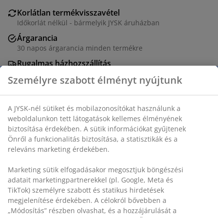
Korlátlan termékvisszavétel
Időkorlát nélkül - bármelyik JYSK áruházban
Árgarancia
30 napos árgarancia minden termékre
Rugalmas házhozszállítás
Gyors és egyszerű házhozszállítás, ahogy Ön szeretné
Szürke színű rakásolható kerti szék polyrattan üléssel
és háttámlával, porfestett acél vázzal. A polyrattan
természetes fonott megjelenést biztosít, ugyanakkor
időjárásálló és karbantartásmentes. A kerti szék
rakásolható a kompakt tárolás érdekében.
SKU: 3700401
Összeszerelési útmutató