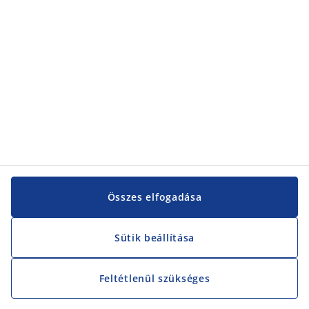
Vevőszolgálat
Vevőszolgálat
JYSK
JYSK
KÖZPONTI IRODA
JYSK követése