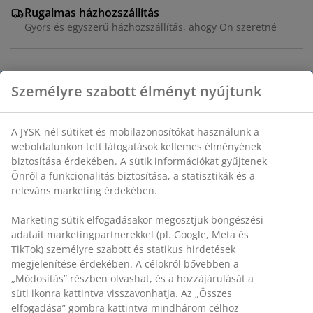
Rugalmas házhozszállítás
Gyors és egyszerű házhozszállítás, ahogy Ön szeretné
Szürke rakásolható kerti szék polyrattan üléssel és
porfestett acél vázzal. A polyrattan természetes fonott
megjelenést biztosít, ugyanakkor időjárásálló és
karbantartásmentes. A kerti szék rakásolható a
Személyre szabott élményt nyújtunk
kompakt tárolás érdekében.
SKU: 3700280
A JYSK-nél sütiket és mobilazonosítókat használunk a
weboldalunkon tett látogatások kellemes élményének
Összeszerelési útmutató
biztosítása érdekében. A sütik információkat gyűjtenek
Önről a funkcionalitás biztosítása, a statisztikák és a
releváns marketing érdekében.
Részletes Adatok
Marketing sütik elfogadásakor megosztjuk böngészési
adatait marketingpartnerekkel (pl. Google, Meta és TikTok)
személyre szabott és statikus hirdetések megjelenítése