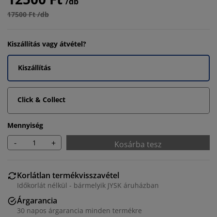
/db
17500 Ft /db
Kiszállítás vagy átvétel?
Kiszállítás
Click & Collect
Mennyiség
-
+
Kosárba tesz
Korlátlan termékvisszavétel
Időkorlát nélkül - bármelyik JYSK áruházban
Árgarancia
30 napos árgarancia minden termékre