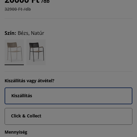
/db
32900 Ft /db
Szín
:
Bézs, Natúr
Kiszállítás vagy átvétel?
Kiszállítás
Click & Collect
Mennyiség