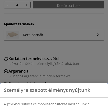
-
+
Kosárba tesz
Ajánlott termékek
Kerti párnák
Korlátlan termékvisszavétel
Időkorlát nélkül - bármelyik JYSK áruházban
Árgarancia
30 napos árgarancia minden termékre
Rugalmas házhozszállítás
Gyors és egyszerű házhozszállítás, ahogy Ön szeretné