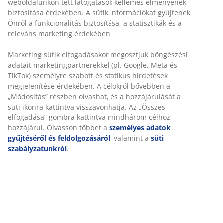
Fehér színű rakásolható kerti szék olajjal kezelt FSC®
keményfából készült üléssel és szövött polipropilén
háttámlával. Galvanizált acél vázzal. A tartós fát olajjal
kezelték a védelemért és a természetes szín
kiemeléséért. Javasoljuk a fa rendszeres olajozását a
szín karbantartásáért és a nedvességgel szembeni
védelemért. A galvanizálás megvédi az acélt a kopástól
és rozsdától. A kerti szék rakásolható a kompakt
tárolás érdekében.
SKU: 3725176
Összeszerelési útmutató
Részletes Adatok
Értékelések