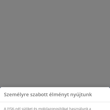
nagyszerű áron.
Személyre szabott élményt nyújtunk
A JYSK-nél sütiket és mobilazonosítókat használunk a