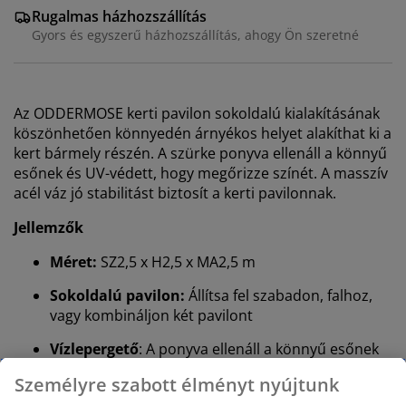
Rugalmas házhozszállítás
Gyors és egyszerű házhozszállítás, ahogy Ön szeretné
Az ODDERMOSE kerti pavilon sokoldalú kialakításának
köszönhetően könnyedén árnyékos helyet alakíthat ki a
kert bármely részén. A szürke ponyva ellenáll a könnyű
esőnek és UV-védett, hogy megőrizze színét. A masszív
acél váz jó stabilitást biztosít a kerti pavilonnak.
Jellemzők
Méret:
SZ2,5 x H2,5 x MA2,5 m
Sokoldalú pavilon:
Állítsa fel szabadon, falhoz,
vagy kombináljon két pavilont
Vízlepergető
: A ponyva ellenáll a könnyű esőnek
és harmatnak
Személyre szabott élményt nyújtunk
UV-védett
: Megvédi az ponyvát a kifakulástól