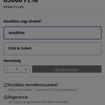
/db
89900 Ft /db
Kiszállítás vagy átvétel?
Kiszállítás
Click & Collect
Mennyiség
-
+
Kosárba tesz
Korlátlan termékvisszavétel
Időkorlát nélkül - bármelyik JYSK áruházban
Árgarancia
30 napos árgarancia minden termékre