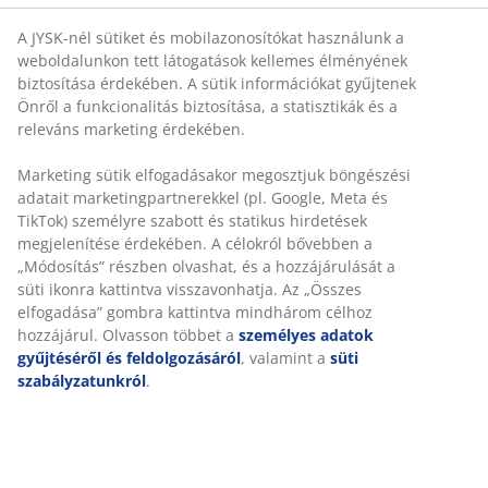
Acél váz:
Erős és tartós szerkezet
A JYSK-nél sütiket és mobilazonosítókat használunk a
weboldalunkon tett látogatások kellemes élményének
Spirál cövekek és kötelek mellékelve
: Rögzítse a
biztosítása érdekében. A sütik információkat gyűjtenek
pavilont biztonságosan a talajhoz
Önről a funkcionalitás biztosítása, a statisztikák és a
releváns marketing érdekében.
Sokoldalú pavilon
A pavilon sokoldalú kialakításának köszönhetően
Marketing sütik elfogadásakor megosztjuk böngészési
könnyen elhelyezhető a kertben. Használhatja
adatait marketingpartnerekkel (pl. Google, Meta és
szabadon álló szerkezetként, hogy árnyékot adjon a
TikTok) személyre szabott és statikus hirdetések
kertben, falhoz helyezve menedéket teremthet a
megjelenítése érdekében. A célokról bővebben a
teraszán, vagy két pavilon kombinálásával nagyobb,
„Módosítás” részben olvashat, és a hozzájárulását a
védett területet hozhat létre kerti összejövetelekhez.
süti ikonra kattintva visszavonhatja. Az „Összes
elfogadása” gombra kattintva mindhárom célhoz
Vízlepergető
hozzájárul. Olvasson többet a
személyes adatok
A ponyva vízlepergető, így élvezheti a kertet anélkül,
gyűjtéséről és feldolgozásáról
, valamint a
süti
hogy aggódnia kellene a könnyű eső vagy a harmat
szabályzatunkról
.
miatt. 1000 mm-es hidrosztatikus besorolásával a
ponyva szárazon tartja enyhe időjárási körülmények
között.