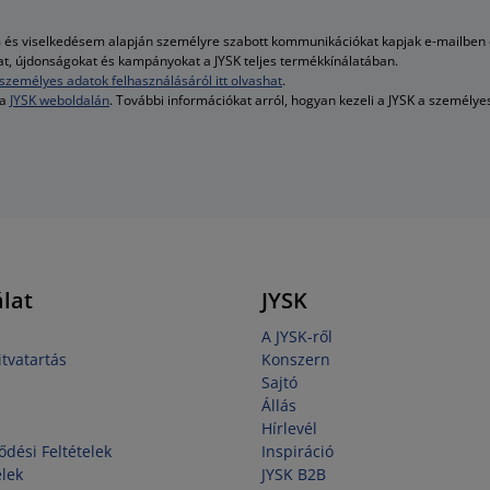
és viselkedésem alapján személyre szabott kommunikációkat kapjak e-mailben é
kat, újdonságokat és kampányokat a JYSK teljes termékkínálatában.
személyes adatok felhasználásáról itt olvashat
.
 a
JYSK weboldalán
. További információkat arról, hogyan kezeli a JYSK a személy
lat
JYSK
A JYSK-ről
tvatartás
Konszern
Sajtó
Állás
Hírlevél
ődési Feltételek
Inspiráció
elek
JYSK B2B