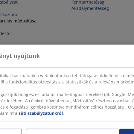
zabályzat
Fenntarthatóság
Akadálymentesség
jékoztató
járulás módosítása
déstől
ényt nyújtunk
sítókat használunk a weboldalunkon tett látogatások kellemes élmé
ől a funkcionalitás biztosítása, a statisztikák és a releváns market
gosztjuk böngészési adatait marketingpartnerekkel (pl. Google, Met
 érdekében. A célokról bővebben a „Módosítás” részben olvashat, és
szes elfogadása” gombra kattintva mindhárom célhoz hozzájárul. O
valamint a
süti szabályzatunkról
.