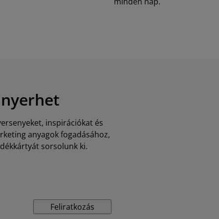
minden nap.
 nyerhet
versenyeket, inspirációkat és
arketing anyagok fogadásához,
dékkártyát sorsolunk ki.
Feliratkozás