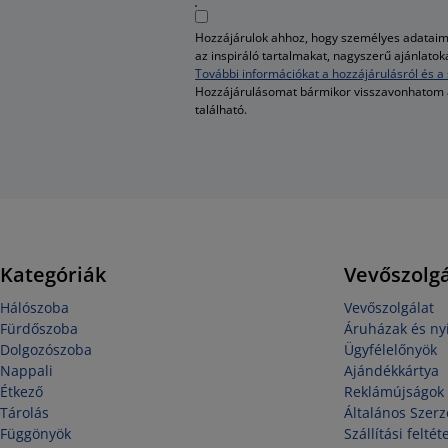
Hozzájárulok ahhoz, hogy személyes adataim 
az inspiráló tartalmakat, nagyszerű ajánlato
További információkat a hozzájárulásról és a 
Hozzájárulásomat bármikor visszavonhatom
található.
Kategóriák
Vevőszolgá
Hálószoba
Vevőszolgálat
Fürdőszoba
Áruházak és nyi
Dolgozószoba
Ügyfélelőnyök
Nappali
Ajándékkártya
Étkező
Reklámújságok
Tárolás
Általános Szerz
Függönyök
Szállítási feltét