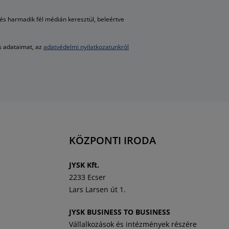
s harmadik fél médián keresztül, beleértve
es adataimat, az
adatvédelmi nyilatkozatunkról
KÖZPONTI IRODA
J
YSK Kft.
2233 Ecser
Lars Larsen út 1.
JYSK BUSINESS TO BUSINESS
Vállalkozások és intézmények részére