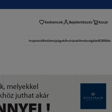
Kedvencek
Bejelentkezés
Kosár
és
Inspiráció
Reklámújságok
Áruházak
Vevőszolgálat
B2B
Állás