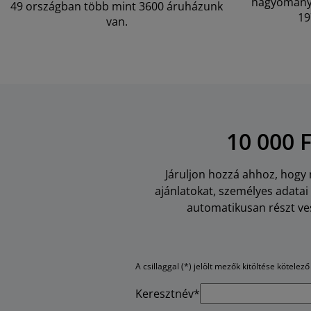
hagyományo
49 országban több mint 3600 áruházunk
19
van.
10 000 
Járuljon hozzá ahhoz, hogy m
ajánlatokat, személyes adata
automatikusan részt ves
A csillaggal (*) jelölt mezők kitöltése kötelező
Keresztnév*