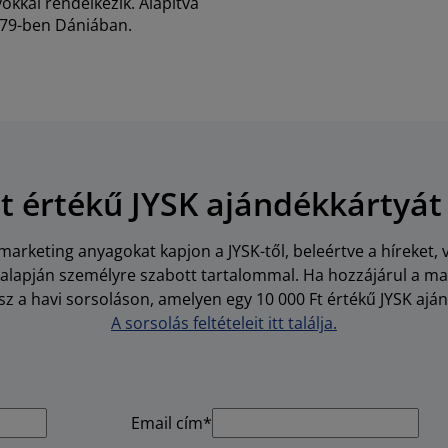
kkal rendelkezik. Alapítva
79-ben Dániában.
Ft értékű JYSK ajándékkártyát
arketing anyagokat kapjon a JYSK-től, beleértve a híreket, 
i alapján személyre szabott tartalommal. Ha hozzájárul a m
z a havi sorsoláson, amelyen egy 10 000 Ft értékű JYSK aján
A sorsolás feltételeit itt találja.
Email cím*