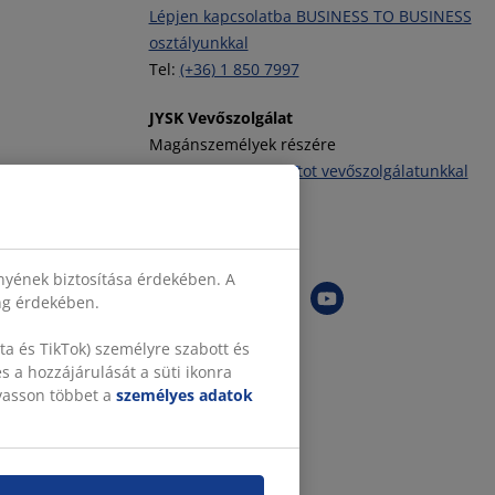
Lépjen kapcsolatba BUSINESS TO BUSINESS
osztályunkkal
Tel:
(+36) 1 850 7997
JYSK Vevőszolgálat
Magánszemélyek részére
Vegye fel a kapcsolatot vevőszolgálatunkkal
Tel:
(+36) 1 701 4222
JYSK követése
nyének biztosítása érdekében. A
ing érdekében.
a és TikTok) személyre szabott és
 a hozzájárulását a süti ikonra
lvasson többet a
személyes adatok