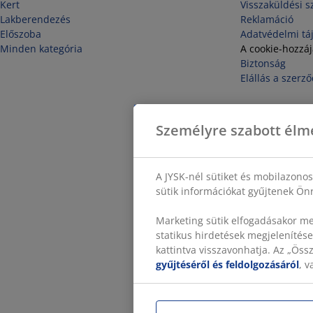
Kert
Visszaküldési s
Lakberendezés
Reklamáció
Előszoba
Adatvédelmi tá
Minden kategória
A cookie-hozzá
Biztonság
Elállás a szerző
Személyre szabott élm
A JYSK-nél sütiket és mobilazono
sütik információkat gyűjtenek Önr
Marketing sütik elfogadásakor me
statikus hirdetések megjelenítése
kattintva visszavonhatja. Az „Ös
gyűjtéséről és feldolgozásáról
, 