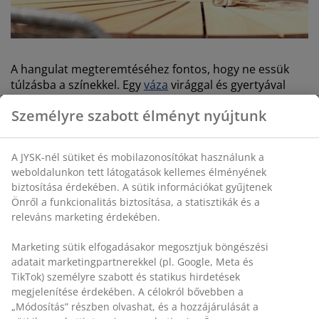
A hangulat megteremtéséhez fontos, hogy ne essük
túlzásba a színekkel. Egy
váza
virággal és gyertyával
megvilágított lámpások segítségével a teraszod vagy
Személyre szabott élményt nyújtunk
erkélyed máris élénk és dinamikus megjelenést
kölcsönöz.
A JYSK-nél sütiket és mobilazonosítókat használunk a
weboldalunkon tett látogatások kellemes élményének
biztosítása érdekében. A sütik információkat gyűjtenek
Önről a funkcionalitás biztosítása, a statisztikák és a
releváns marketing érdekében.
Marketing sütik elfogadásakor megosztjuk böngészési
adatait marketingpartnerekkel (pl. Google, Meta és
TikTok) személyre szabott és statikus hirdetések
megjelenítése érdekében. A célokról bővebben a
„Módosítás” részben olvashat, és a hozzájárulását a