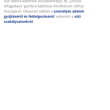
süti ikonra kattintva visszavonhatja. Az „Összes
elfogadása” gombra kattintva mindhárom célhoz
hozzájárul. Olvasson többet a
személyes adatok
gyűjtéséről és feldolgozásáról
, valamint a
süti
szabályzatunkról
.
Ha van hozzá elég hely, akár egy étkező és kávézó részt
is létrehozhatsz, és virágládákkal elkülönítheted a
köztük lévő teret. Helyezd magad kényelembe az
ODDESUNG ülőgarnitúrán, mely alumínium vázzal és
FSC minősítésű (FSC® N001715) keményfa karfával
rendelkezik.