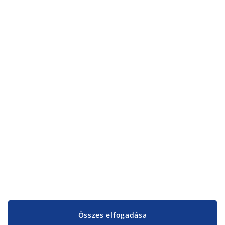
adatvédelmi nyilatkozatunkról
található.
Kategóriák
Kategóriák
Vevőszolgálat
Vevőszolgálat
JYSK
JYSK
KÖZPONTI IRODA
JYSK követése
Összes elfogadása