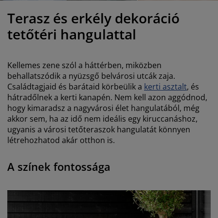
útorápolók és kiegészítők
ltéri világítás
epedők
gykeretek
lágítás
Terasz és erkély dekoráció
emping
uhásszekrények
gyalapok
áztartás
tetőtéri hangulattal
álószoba bútorok
gyrácsok
yerekszoba
Kellemes zene szól a háttérben, miközben
yerek matracok
osási kiegészítők
behallatszódik a nyüzsgő belvárosi utcák zaja.
Családtagjaid és barátaid körbeülik a
kerti asztalt
, és
hátradőlnek a kerti kanapén. Nem kell azon aggódnod,
yerekágyak
hogy kimaradsz a nagyvárosi élet hangulatából, még
akkor sem, ha az idő nem ideális egy kiruccanáshoz,
ugyanis a városi tetőteraszok hangulatát könnyen
létrehozhatod akár otthon is.
A színek fontossága