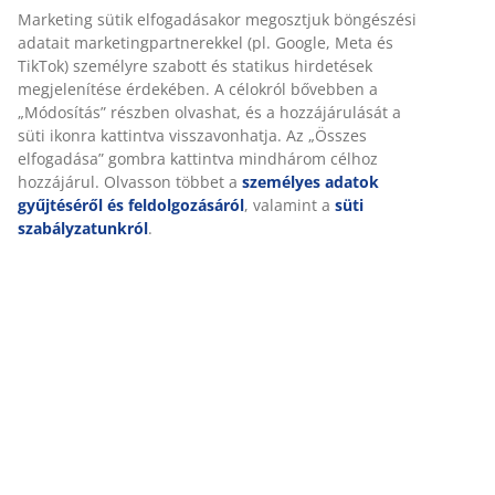
Marketing sütik elfogadásakor megosztjuk böngészési
Olyan matracvédőt érdemes választani, amely illik a
adatait marketingpartnerekkel (pl. Google, Meta és
matracod méretéhez és az egyéni igényeidhez. A
TikTok) személyre szabott és statikus hirdetések
matracvédők
készülhetnek poliészterből, pamutból
megjelenítése érdekében. A célokról bővebben a
vagy kevert anyagból. alaposan gondold meg, mi az
„Módosítás” részben olvashat, és a hozzájárulását a
ideális a számodra, vagy ha szükséged van védelemre a
süti ikonra kattintva visszavonhatja. Az „Összes
baktériumokkal és a poratkákkal szemben. Ha
elfogadása” gombra kattintva mindhárom célhoz
nehezedre esik dönteni, a JYSK üzletekben a bolti
hozzájárul. Olvasson többet a
személyes adatok
személyzet szívesen segít a választásban.
gyűjtéséről és feldolgozásáról
, valamint a
süti
szabályzatunkról
.
Plus
BERGSFJORDEN
Matracvédő
80x200