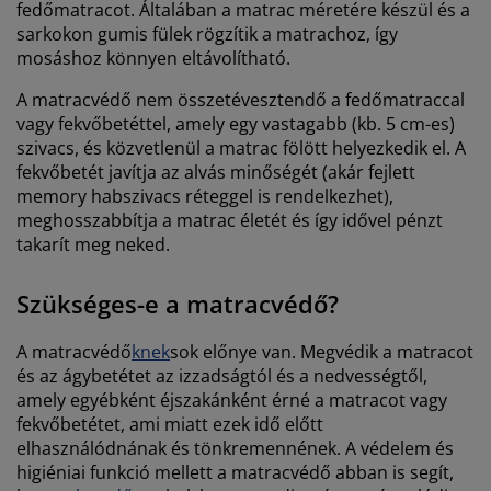
fedőmatracot. Általában a matrac méretére készül és a
sarkokon gumis fülek rögzítik a matrachoz, így
mosáshoz könnyen eltávolítható.
A matracvédő nem összetévesztendő a fedőmatraccal
vagy fekvőbetéttel, amely egy vastagabb (kb. 5 cm-es)
szivacs, és közvetlenül a matrac fölött helyezkedik el. A
fekvőbetét javítja az alvás minőségét (akár fejlett
memory habszivacs réteggel is rendelkezhet),
meghosszabbítja a matrac életét és így idővel pénzt
takarít meg neked.
Szükséges-e a matracvédő?
A matracvédő
knek
sok előnye van. Megvédik a matracot
és az ágybetétet az izzadságtól és a nedvességtől,
amely egyébként éjszakánként érné a matracot vagy
fekvőbetétet, ami miatt ezek idő előtt
elhasználódnának és tönkremennének. A védelem és
higiéniai funkció mellett a matracvédő abban is segít,