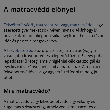
útorápolók és kiegészítők
ltéri világítás
epedők
gykeretek
lágítás
A matracvédő előnyei
emping
uhásszekrények
gyalapok
áztartás
Fekvőbetétvédő , matrachuzat vagy matracvédő
– egy
álószoba bútorok
gyrácsok
yerekszoba
szeretett gyermeket sok néven hívnak. Akárhogy is
nevezzük, mindenképpen sokat segíthet, hosszú távon
yerek matracok
osási kiegészítők
időt és pénzt is megtakarítva.
yerekágyak
A
fekvőbetétvédő
az utolsó réteg a matrac (vagy a
vastagabb fekvőbetét) és a lepedő között. Ez egy puha,
lepedőszerű réteg, amely higiéniai célokat szolgál és
egy kis extra kényelmet is ad a matracnak. A matracot
fekvőbetétvédővel vagy ágybetéttel fedni mindig jó
ötlet.
Mi a matracvédő?
A matracvédő vagy fekvőbetétvédő egy vékony és
rugalmas szivacsréteg, amely védi a matracot és a