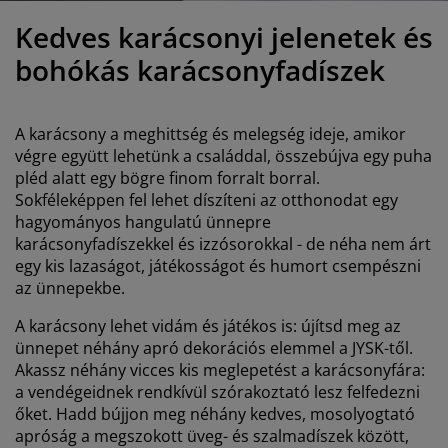
útorápolók és kiegészítők
ltéri világítás
epedők
gykeretek
lágítás
Kedves karácsonyi jelenetek és
emping
uhásszekrények
gyalapok
áztartás
bohókás karácsonyfadíszek
álószoba bútorok
gyrácsok
yerekszoba
A karácsony a meghittség és melegség ideje, amikor
yerek matracok
osási kiegészítők
végre együtt lehetünk a családdal, összebújva egy puha
pléd alatt egy bögre finom forralt borral.
Sokféleképpen fel lehet díszíteni az otthonodat egy
yerekágyak
hagyományos hangulatú ünnepre
karácsonyfadíszekkel és izzósorokkal - de néha nem árt
egy kis lazaságot, játékosságot és humort csempészni
az ünnepekbe.
A karácsony lehet vidám és játékos is: újítsd meg az
ünnepet néhány apró dekorációs elemmel a JYSK-től.
Akassz néhány vicces kis meglepetést a karácsonyfára:
a vendégeidnek rendkívül szórakoztató lesz felfedezni
őket. Hadd bújjon meg néhány kedves, mosolyogtató
apróság a megszokott üveg- és szalmadíszek között,