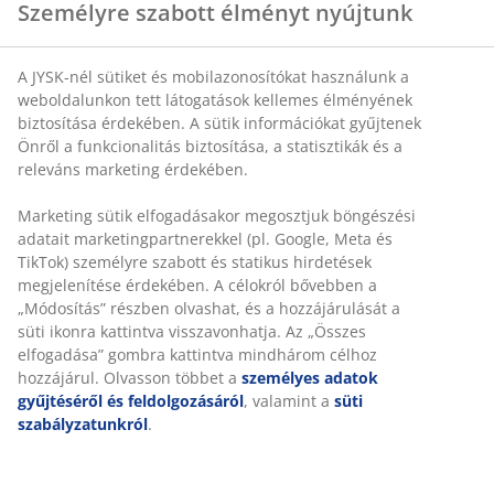
bájos kis jelenet a gyerekek számára is emlékezetes
Személyre szabott élményt nyújtunk
lesz.
A JYSK-nél sütiket és mobilazonosítókat használunk a
weboldalunkon tett látogatások kellemes élményének
biztosítása érdekében. A sütik információkat gyűjtenek
A MUSIKK dekoráció tündérmesébe illő téli tájában
Önről a funkcionalitás biztosítása, a statisztikák és a
gyerekek korcsolyáznak egy kis tavon egy cukorkabolt
releváns marketing érdekében.
előtt. A kedves, meleg fények legjobban a gyermeked
éjjeliszekrényén fognak érvényesülni. Szép álmokat!
Marketing sütik elfogadásakor megosztjuk böngészési
adatait marketingpartnerekkel (pl. Google, Meta és
TikTok) személyre szabott és statikus hirdetések
megjelenítése érdekében. A célokról bővebben a
„Módosítás” részben olvashat, és a hozzájárulását a
süti ikonra kattintva visszavonhatja. Az „Összes
Te milyen friss, nem hagyományos ötletekkel szoktad
elfogadása” gombra kattintva mindhárom célhoz
feldobni otthon a karácsonyi dekorációt? Meséld el
hozzájárul. Olvasson többet a
személyes adatok
gyűjtéséről és feldolgozásáról
, valamint a
süti
nekünk egy hozzászólásban!
szabályzatunkról
.