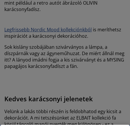
mint például a retro autót ábrázoló OLIVIN
karácsonyfadísz.
Legfrissebb Nordic Mood kollekciónkból
is meríthetsz
inspirációt a karácsonyi dekorációhoz.
Sok kislány szobájában szivárványos a lámpa, a
díszpárnák vagy az ágyneműhuzat. De miért állnál meg
itt? A lányod imádni fogja a kis szivárványt és a MYSING
papagájos karácsonyfadíszt a fán.
Kedves karácsonyi jelenetek
Velünk a lakás többi részén is feldobhatod egy kicsit a
dekorációt. A mi tetszésünket az ELBAIT kollekció fa
körül táncoló manói nyerték meg különösen - ez a