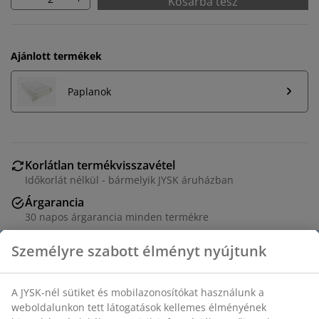
Kosárba tesz
Ajánlott termékek
Paplanok
Korlátlan termékvisszavétel
Időkorlát nélkül - bármelyik JYSK áruházban
Árgarancia
30 napos árgarancia minden termékre
Rugalmas házhozszállítás
Gyors és egyszerű házhozszállítás, ahogy Ön szeretné
Minőségi párna 70x80 cm-es méretben, 1000 g 50%