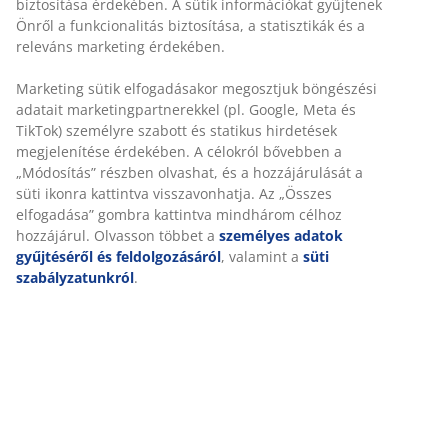
bambuszból készült viszköz/50% szilikonizált poliészter
üreges szál töltettel. 100% pamut huzattal. Mosás:
40°C. Tárolótáskával.
SKU: 4255701
Részletes Adatok
Értékelések
(
11
)
A márkáról