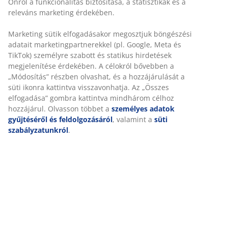
töltettel (100% újrahasznosított). A puha és könnyű
poliészter pehely töltet megőrzi térfogatát és könnyen
felrázható. Puha 100% pamutkarton huzattal. Mosás:
60°C.
SKU: 4351404
Részletes Adatok
Értékelések
(
695
)
Kiszállítás