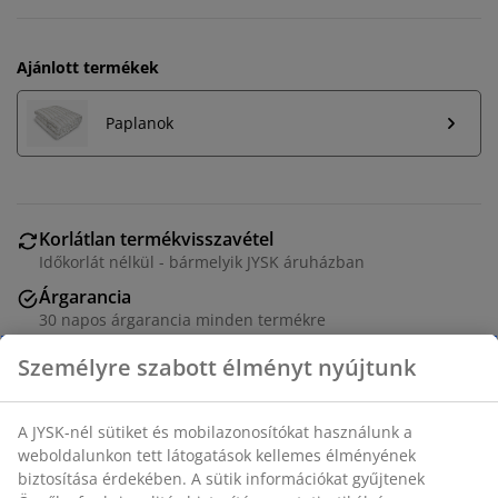
Ajánlott termékek
Paplanok
Korlátlan termékvisszavétel
Időkorlát nélkül - bármelyik JYSK áruházban
Árgarancia
30 napos árgarancia minden termékre
Rugalmas házhozszállítás
Gyors és egyszerű házhozszállítás, ahogy Ön szeretné
Poliészter párna 50x70 cm méretben 750 g egyedi,
pehelyhatású szilikonizált poliészter pehely szál