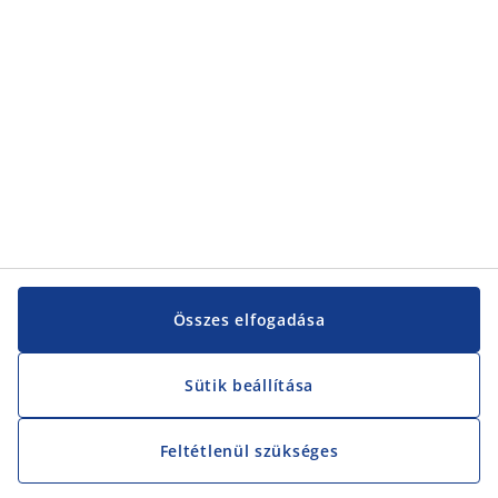
Vevőszolgálat
Vevőszolgálat
JYSK
JYSK
KÖZPONTI IRODA
JYSK követése