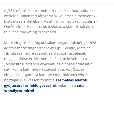
Antiallergén poliészter párna 50x70 cm méretben, 800
g egyedi, pehelyhatású szilikonizált poliészter pehely
szál töltettel. A puha, könnyű poliészter pehely töltet
megőrzi térfogatát és könnyű felrázni. A puha, 100%
pamutkarton huzatot GREENFIRST® biociddal kezelték.
Mosás: 60°C. Tárolótáskával.
Ezt a terméket GREENFIRST® biociddal kezelték, amely
Geraniol hatóanyagot tartalmaz. A Geraniollal végzett
kezelés poratka-ellenes tulajdonságokkal rendelkezik. A
Geraniol bőrszenzitizáló hatású, ezért kerülni kell a
bőrrel való közvetlen érintkezését. Mindig takarja le
ágyneművel, például paplanhuzattal, lepedővel és
párnahuzattal.
SKU: 4249504