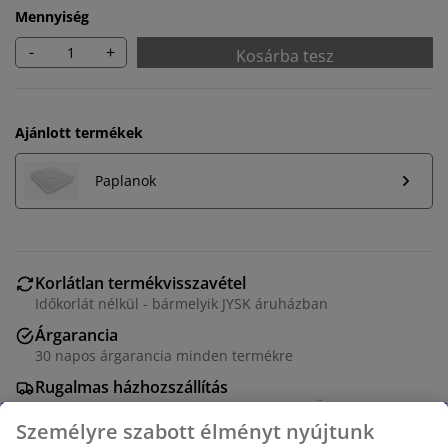
Mennyiség
-
+
Kosárba tesz
Ajánlott termékek
Paplanok
Korlátlan termékvisszavétel
Időkorlát nélkül - bármelyik JYSK áruházban
Árgarancia
30 napos árgarancia minden termékre
Rugalmas házhozszállítás
Gyors és egyszerű házhozszállítás, ahogy Ön szeretné