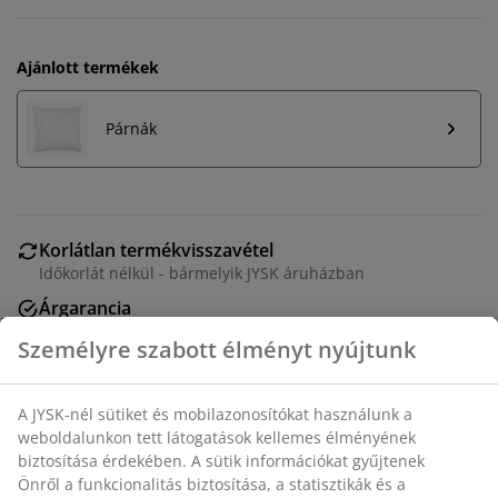
Ajánlott termékek
Párnák
Korlátlan termékvisszavétel
Időkorlát nélkül - bármelyik JYSK áruházban
Árgarancia
30 napos árgarancia minden termékre
Személyre szabott élményt nyújtunk
Rugalmas házhozszállítás
Gyors és egyszerű házhozszállítás, ahogy Ön szeretné
A JYSK-nél sütiket és mobilazonosítókat használunk a
weboldalunkon tett látogatások kellemes élményének
biztosítása érdekében. A sütik információkat gyűjtenek
Poliészter paplan 200x220 cm-es méretben, 760 g
Önről a funkcionalitás biztosítása, a statisztikák és a