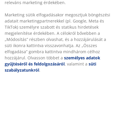
könnyű, spirálbolyhos poliészter üreges szál töltettel
releváns marketing érdekében.
(100% újrahasznosított). Puha, 100% poliészter
Marketing sütik elfogadásakor megosztjuk böngészési
mikroszálas (100% újrahasznosított) huzattal. Mosás:
adatait marketingpartnerekkel (pl. Google, Meta és
60°C.
TikTok) személyre szabott és statikus hirdetések
megjelenítése érdekében. A célokról bővebben a
SKU: 4147685
„Módosítás” részben olvashat, és a hozzájárulását a
süti ikonra kattintva visszavonhatja. Az „Összes
elfogadása” gombra kattintva mindhárom célhoz
hozzájárul. Olvasson többet a
személyes adatok
Részletes Adatok
gyűjtéséről és feldolgozásáról
, valamint a
süti
szabályzatunkról
.
Értékelések
(
3
)
Kiszállítás