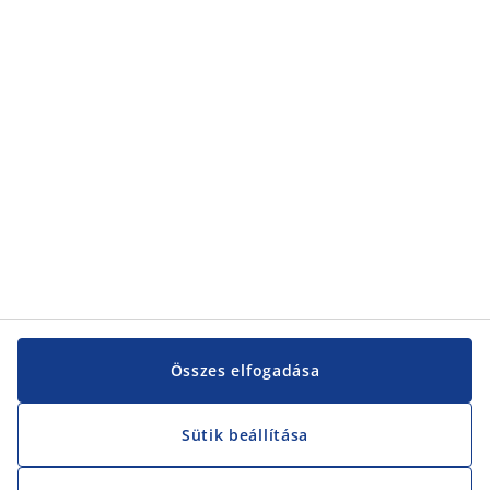
Kategóriák
Vevőszolgálat
Vevőszolgálat
JYSK
JYSK
KÖZPONTI IRODA
JYSK követése
Összes elfogadása
Sütik beállítása