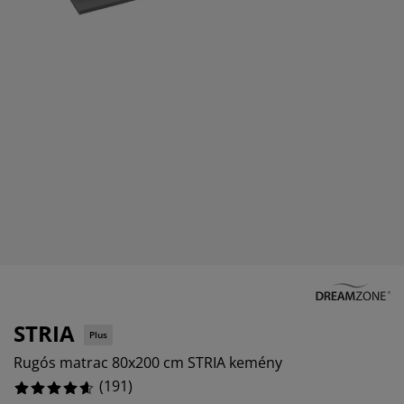
torápolók és kiegészítők
790576%
ltéri világítás
epedők
ykeretek
lágítás
968586%
emping
hásszekrények
yalapok
ztartás
8481675%
lószoba bútorok
yrácsok
erekszoba
968586%
erek matracok
sási kiegészítők
erekágyak
STRIA
Plus
Rugós matrac 80x200 cm STRIA kemény
(
191
)