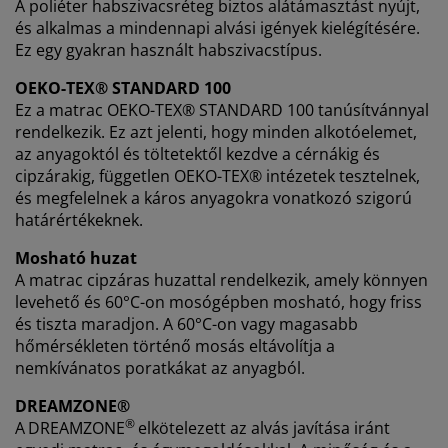
A poliéter habszivacsréteg biztos alátámasztást nyújt,
és alkalmas a mindennapi alvási igények kielégítésére.
Ez egy gyakran használt habszivacstípus.
OEKO-TEX® STANDARD 100
Ez a matrac OEKO-TEX® STANDARD 100 tanúsítvánnyal
rendelkezik. Ez azt jelenti, hogy minden alkotóelemet,
az anyagoktól és töltetektől kezdve a cérnákig és
cipzárakig, független OEKO-TEX® intézetek tesztelnek,
és megfelelnek a káros anyagokra vonatkozó szigorú
határértékeknek.
Mosható huzat
A matrac cipzáras huzattal rendelkezik, amely könnyen
levehető és 60°C-on mosógépben mosható, hogy friss
és tiszta maradjon. A 60°C-on vagy magasabb
hőmérsékleten történő mosás eltávolítja a
nemkívánatos poratkákat az anyagból.
DREAMZONE®
®
A
DREAMZONE
elkötelezett az alvás javítása iránt