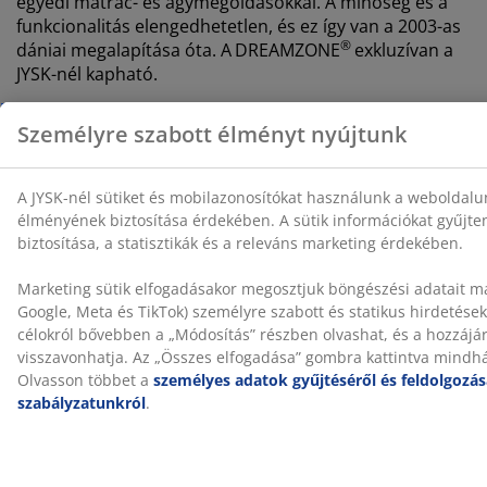
egyedi matrac- és ágymegoldásokkal. A minőség és a
funkcionalitás elengedhetetlen, és ez így van a 2003-as
®
dániai megalapítása óta. A
DREAMZONE
exkluzívan a
JYSK-nél kapható.
15 év szavatosság
Minden PLUS rugós matracra kiterjesztett 15 év
szavatosságot vállalunk, így biztos lehet a
matracválasztásában.
Segítünk kiválasztani a megfelelő matracot
Ha többet szeretne megtudni arról, hogy melyik
matrac a megfelelő az Ön számára, olvassa el
útmutatóinkat, vagy látogasson el a legközelebbi JYSK
áruházba. Ott kipróbálhatja a különböző
lehetőségeket, és útmutatást kaphat a megfelelő
kiválasztásához az alvási pozíciója és egyéb személyes
preferenciái alapján.
SKU: 3268823