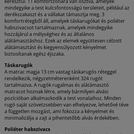
keresztül. 11 komfortzónára van osztva, amelyek
személyre szabott és statikus hirdetések megjelenítése
mindegyike a test kulcsfontosságú területeit, például az
érdekében. A célokról bővebben a „Módosítás” részben
derékszakaszt és a vállakat támasztja meg. 3
olvashat, és a hozzájárulását a süti ikonra kattintva
komfortrétegből áll, amelyek táskarugókat és poliéter
visszavonhatja. Az „Összes elfogadása” gombra kattintva
habszivacsot tartalmaznak, amelyek mindegyike
mindhárom célhoz hozzájárul. Olvasson többet a
személyes
hozzájárul a mélységhez és az általános
adatok gyűjtéséről és feldolgozásáról
, valamint a
süti
alátámasztáshoz. Ezek az elemek együttesen célzott
szabályzatunkról
.
alátámasztást és kiegyensúlyozott kényelmet
biztosítanak egész éjszaka.
Táskarugók
A matrac magja 13 cm vastag táskarugós réteggel
rendelkezik, négyzetméterenként 324 rugót
tartalmazva. A rugók rugalmas és alátámasztó
matracot hoznak létre, amely bármilyen alvási
pozícióban alkalmazkodik a test vonalaihoz. Minden
rugó saját szövetzsebben van elhelyezve, lehetővé téve
a független mozgást, ami fokozza a kényelmet és
minimalizálja a zajt a pihentetőbb alvás érdekében.
Poliéter habszivacs