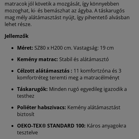
matracok jól követik a mozgását, így könnyebben
mozoghat, ki- és bemászhat az ágyba. A táskarugós
mag mély alátámasztást nyújt, így pihentető alvásban
lehet része.
Jellemzők
Méret:
SZ80 x H200 cm. Vastagság: 19 cm
Kemény matrac:
Stabil és alátámasztó
Célzott alátámasztás :
11 komfortzóna és 3
komfortréteg teremti meg a matracélményt
Táskarugók:
Minden rugó egyedileg igazodik a
testhez
Poliéter habszivacs:
Kemény alátámasztást
biztosít
OEKO-TEX® STANDARD 100:
Káros anyagokra
tesztelve