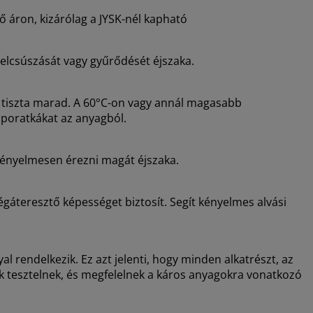
 áron, kizárólag a JYSK-nél kapható
lcsúszását vagy gyűrődését éjszaka.
 tiszta marad. A 60°C-on vagy annál magasabb
poratkákat az anyagból.
 kényelmesen érezni magát éjszaka.
gáteresztő képességet biztosít. Segít kényelmes alvási
endelkezik. Ez azt jelenti, hogy minden alkatrészt, az
 tesztelnek, és megfelelnek a káros anyagokra vonatkozó