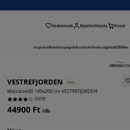
Kedvencek
Bejelentkezés
Kosár
és
Inspiráció
Reklámújságok
Áruházak
Vevőszolgálat
B2B
Állás
VESTREFJORDEN
Gold
Matracvédő 140x200 cm VESTREFJORDEN
(
609
)
44900 Ft
/db
3485%
6387%