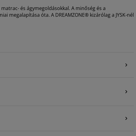
i matrac- és ágymegoldásokkal. A minőség és a
dániai megalapítása óta. A DREAMZONE® kizárólag a JYSK-nél