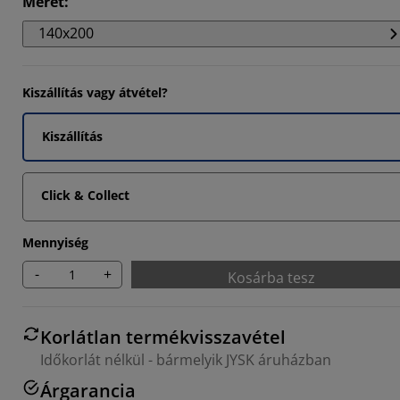
Méret
:
084%
140x200
237%
481%
Kiszállítás vagy átvétel?
Kiszállítás
Click & Collect
Mennyiség
-
+
Kosárba tesz
Korlátlan termékvisszavétel
Időkorlát nélkül - bármelyik JYSK áruházban
Árgarancia