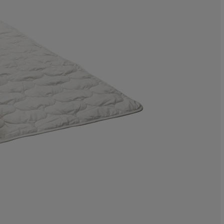
5.911330049261
4.926108374384
14.12151067323