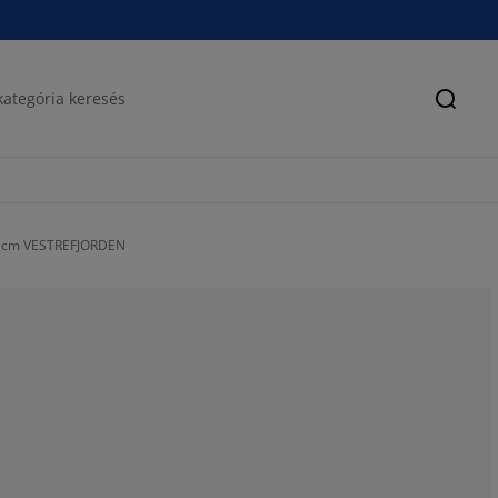
Keres
 cm VESTREFJORDEN
61.41215106732
13.62889983579