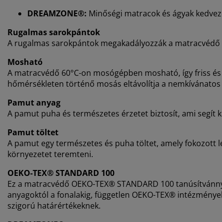
DREAMZONE®:
Minőségi matracok és ágyak kedvező
Rugalmas sarokpántok
A rugalmas sarokpántok megakadályozzák a matracvédő e
Mosható
A matracvédő 60°C-on mosógépben mosható, így friss és
hőmérsékleten történő mosás eltávolítja a nemkívánatos 
Pamut anyag
A pamut puha és természetes érzetet biztosít, ami segít
Pamut töltet
A pamut egy természetes és puha töltet, amely fokozott lé
környezetet teremteni.
OEKO-TEX® STANDARD 100
Ez a matracvédő OEKO-TEX® STANDARD 100 tanúsítvánnyal r
anyagoktól a fonalakig, független OEKO-TEX® intézmények
szigorú határértékeknek.