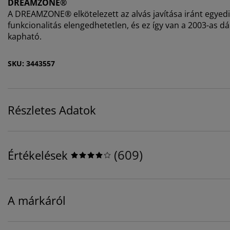
DREAMZONE®
A DREAMZONE® elkötelezett az alvás javítása iránt egyed
funkcionalitás elengedhetetlen, és ez így van a 2003-as 
kapható.
SKU: 3443557
Részletes Adatok
(
609
)
Értékelések
A márkáról