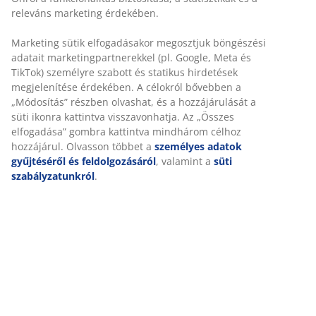
szükséges kellékek terén, kizárólag a JYSK-nél
kapható
AIR memory habszivacs
Az AIR memory habszivacs pontosan felveszi a test
formáját, így kényelmesen belesüpped a matracba.
Egyenletesen elosztja a testsúlyt, ami segít levenni a
nyomást az izmokról és ízületekről. Ráadásul az AIR
memory habszivacsra nem hat a szoba hőmérséklete,
így rugalmas és jó alátámasztást nyújt még hűvös
alvási környezetben is.
OEKO-TEX® STANDARD 100
Ez a fekvőbetét OEKO-TEX® STANDARD 100
tanúsítvánnyal rendelkezik. Ez azt jelenti, hogy minden
alkotóelemet, az anyagoktól és töltetektől kezdve a
cérnákig és cipzárakig, független OEKO-TEX®
intézmények tesztelnek, és megfelelnek a káros
anyagokra vonatkozó szigorú határértékeknek.
Mosható huzat