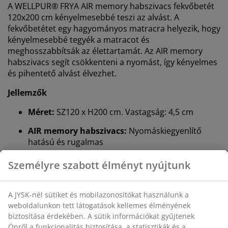
A WELLPUR® FRYA AIR memory habszivacs fekvőbetét
120x200 cm kényelmesebbé teszi az alvást. A
fekvőbetétet egy hagyományos matracra helyezik, hogy
kényelmesebbé tegyék a matracot és
meghosszabbítsák az élettartamát. Az AIR memory
habszivacs segít csökkenteni a nyomást, így kényelmes
és pihentető alvást élvezhet.
Jellemzők
Méret:
SZ120 x H200 cm. Vastagság: 4,5 cm
AIR memory habszivacs:
Nyomáskiegyenlítő
hatású és rugalmas
OEKO-TEX® STANDARD 100
: Káros anyagokra
tesztelve
Mosható huzat:
A huzat levehető és 60°C-on
mosható
WELLPUR®
: Skandináv márka az alváshoz