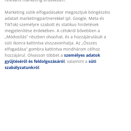
Az AIR memory habszivacs pontosan felveszi a test
formáját, így kényelmesen belesüpped a matracba.
Egyenletesen elosztja a testsúlyt, ami segít levenni a
nyomást az izmokról és ízületekről. Ráadásul az AIR
memory habszivacsra nem hat a szoba hőmérséklete,
így rugalmas és jó alátámasztást nyújt még hűvös
alvási környezetben is.
OEKO-TEX® STANDARD 100
Ez a fekvőbetét OEKO-TEX® STANDARD 100
tanúsítvánnyal rendelkezik. Ez azt jelenti, hogy minden
alkotóelemet, az anyagoktól és töltetektől kezdve a
cérnákig és cipzárakig, független OEKO-TEX®
intézmények tesztelnek, és megfelelnek a káros
anyagokra vonatkozó szigorú határértékeknek.
Mosható huzat
A matrac cipzáras huzattal rendelkezik, amely könnyen
levehető és 60°C-on mosógépben mosható, hogy friss
és tiszta maradjon. A 60°C-on vagy magasabb
hőmérsékleten történő mosás eltávolítja a