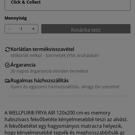
Click & Collect
Mennyiség
-
+
Kosárba tesz
Korlátlan termékvisszavétel
Időkorlát nélkül - bármelyik JYSK áruházban
Árgarancia
30 napos árgarancia minden termékre
Rugalmas házhozszállítás
Gyors és egyszerű házhozszállítás, ahogy Ön szeretné
A WELLPUR® FRYA AIR 120x200 cm-es memory
habszivacs fekvőbetéte kényelmesebbé teszi az alvást.
A fekvőbetétet egy hagyományos matracra helyezik,
hogy kényelmesebbé tegyék és meghosszabbítsák az