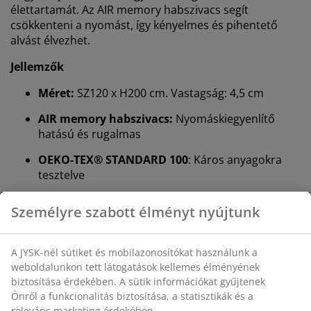
élettartamát. Az AIR memory habszivacs segít
csökkenteni a nyomást, így kényelmes és pihentető
alvást élvezhet.
Jellemzők
Méret:
SZ120 x H200 cm. Vastagság: 4,5 cm
AIR memory habszivacs:
Nyomáskiegyenlítő
hatású és rugalmas
OEKO-TEX® STANDARD 100
: Káros anyagokra
tesztelve
Mosható huzat:
A huzat levehető és 60°C-on
mosható
WELLPUR®
: Skandináv márka az alváshoz
szükséges kellékek terén, kizárólag a JYSK-nél
kapható
AIR memory habszivacs